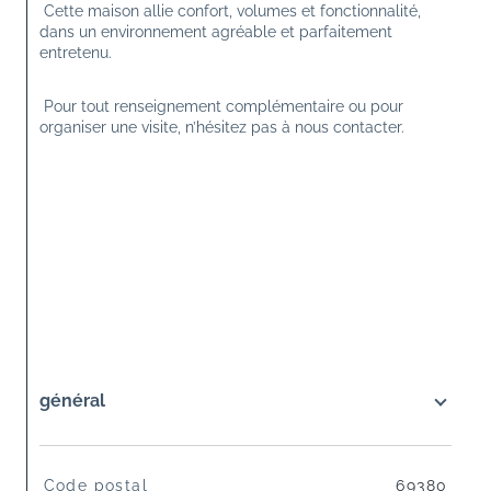
 Cette maison allie confort, volumes et fonctionnalité, 
dans un environnement agréable et parfaitement 
entretenu.
 Pour tout renseignement complémentaire ou pour 
organiser une visite, n’hésitez pas à nous contacter.
général
TRAD_SIROCCO_Caracteristique
Valeurs
Code postal
69380