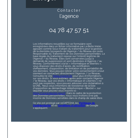
contacter
l'agence
04 78 47 57 51
Les informations recueillies sur ce formulaire sont
enregistrées dans un fichier informatisé par La Boite Immo
agissant comme Sous-traitant du traitement pour la gestion
de la clientèle/prospects de l'Agence / du Réseau qui reste
Responsable du Traitement de vos Données personnelles. La
base légale du traitement repose sur l'intérêt légitime de
l'Agence / du Réseau. Elles sont conservées jusqu'à
demande de suppression et sont destinées à l'Agence / au
Réseau. Conformément à la loi « informatique et libertés »,
vous disposez des droits d’accès, de rectification,
d’effacement, d’opposition, de limitation et de portabilité de
vos données. Vous pouvez retirer votre consentement à tout
moment en contactant directement l’Agence / Le Réseau.
Consultez le site
https://cnil.fr/fr
pour plus d’informations
sur vos droits. Si vous estimez, après avoir contacté l'Agence
/ le Réseau, que vos droits « Informatique et Libertés » ne
sont pas respectés, vous pouvez adresser une réclamation à
la CNIL. Nous vous informons de l’existence de la liste
d'opposition au démarchage téléphonique « Bloctel », sur
laquelle vous pouvez vous inscrire ici :
https://www.bloctel.gouv.fr
. Dans le cadre de la protection
des Données personnelles, nous vous invitons à ne pas
inscrire de Données sensibles dans le champ de saisie libre.
Ce site est protégé par reCAPTCHA, les
Politiques de
Confidentialité
et es
Conditions d'utilisation
de Google
s'appliquent.