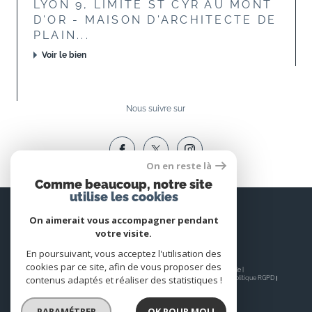
LYON 9, LIMITE ST CYR AU MONT
D'OR - MAISON D'ARCHITECTE DE
PLAIN...
Voir le bien
Nous suivre sur
On en reste là
Comme beaucoup, notre site
utilise les cookies
Espace
PROPRIÉTAIRE
On aimerait vous accompagner pendant
votre visite.
Se connecter
En poursuivant, vous acceptez l'utilisation des
cookies par ce site, afin de vous proposer des
© 2026 | Tous droits réservés | Traduction powered by Google |
contenus adaptés et réaliser des statistiques !
Nos honoraires
Plan du site
Mentions légales
Admin
Nos liens
Politique RGPD
Cookies
PARAMÉTRER
OK POUR MOI !