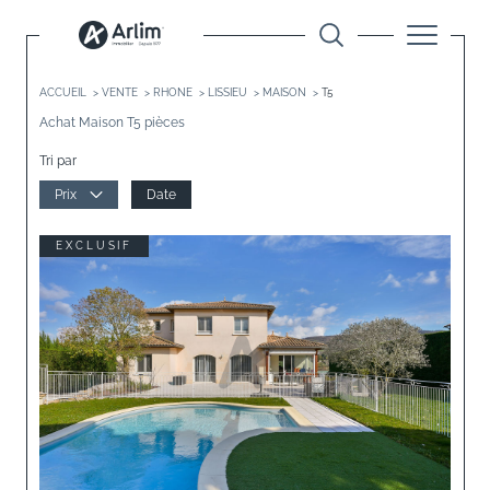
ACCUEIL
VENTE
RHONE
LISSIEU
MAISON
T5
Achat Maison T5 pièces
Tri par
Prix
Date
EXCLUSIF