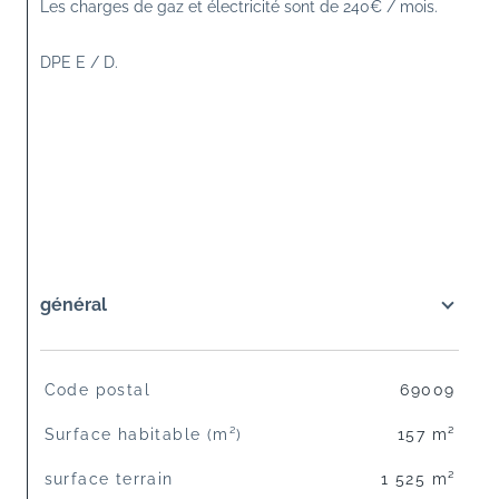
Les charges de gaz et électricité sont de 240€ / mois.
DPE E / D.
général
TRAD_SIROCCO_Caracteristique
Valeurs
Code postal
69009
Surface habitable (m²)
157 m²
surface terrain
1 525 m²