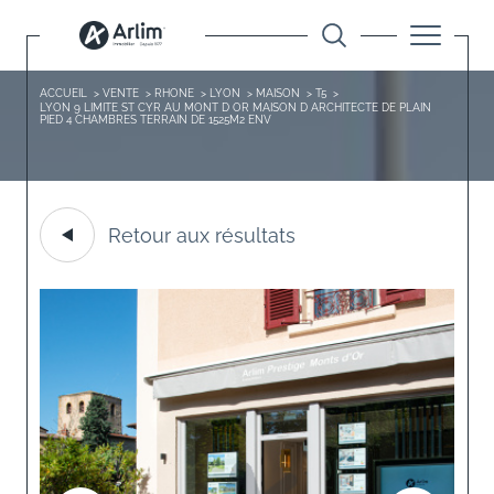
ACCUEIL
VENTE
RHONE
LYON
MAISON
T5
LYON 9 LIMITE ST CYR AU MONT D OR MAISON D ARCHITECTE DE PLAIN
PIED 4 CHAMBRES TERRAIN DE 1525M2 ENV
Retour aux résultats