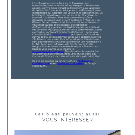
Les informations recueillies sur ce formulaire sont
enregistrées dans un fichier informatisé par La Boite Immo
agissant comme Sous-traitant du traitement pour la gestion
de la clientèle/prospects de l'Agence / du Réseau qui reste
Responsable du Traitement de vos Données personnelles. La
base légale du traitement repose sur l'intérêt légitime de
l'Agence / du Réseau. Elles sont conservées jusqu'à
demande de suppression et sont destinées à l'Agence / au
Réseau. Conformément à la loi « informatique et libertés »,
vous disposez des droits d’accès, de rectification,
d’effacement, d’opposition, de limitation et de portabilité de
vos données. Vous pouvez retirer votre consentement à tout
moment en contactant directement l’Agence / Le Réseau.
Consultez le site
https://cnil.fr/fr
pour plus d’informations
sur vos droits. Si vous estimez, après avoir contacté l'Agence
/ le Réseau, que vos droits « Informatique et Libertés » ne
sont pas respectés, vous pouvez adresser une réclamation à
la CNIL. Nous vous informons de l’existence de la liste
d'opposition au démarchage téléphonique « Bloctel », sur
laquelle vous pouvez vous inscrire ici :
https://www.bloctel.gouv.fr
. Dans le cadre de la protection
des Données personnelles, nous vous invitons à ne pas
inscrire de Données sensibles dans le champ de saisie libre.
Ce site est protégé par reCAPTCHA, les
Politiques de
Confidentialité
et es
Conditions d'utilisation
de Google
s'appliquent.
Ces biens peuvent aussi
VOUS INTÉRESSER