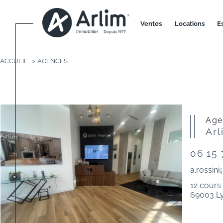
ventes
locations
ACCUEIL
AGENCES
Ag
Arl
06 15 
a.rossin
12 cours
69003 L