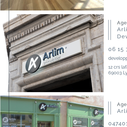
Ag
Arl
De
06 15 
develop
12 crs la
69003 L
Ag
Arl
04740