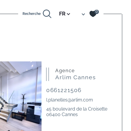
Langue
0
FR
Recherche
Agence
Arlim Cannes
0661221506
l.planelles@arlim.com
45 boulevard de la Croisette
06400 Cannes