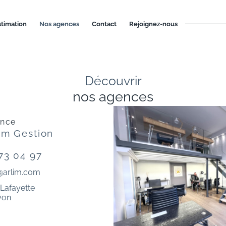
estimation
nos agences
contact
rejoignez-nous
Découvrir
nos agences
ence
im Gestion
73 04 97
i@arlim.com
 Lafayette
yon