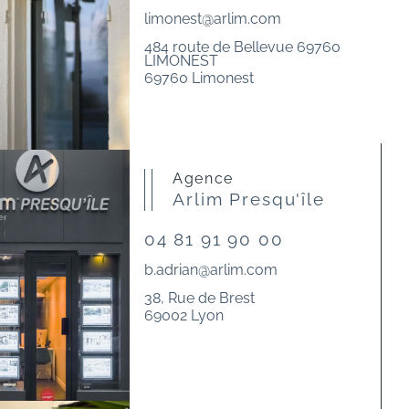
limonest@arlim.com
484 route de Bellevue 69760
LIMONEST
69760 Limonest
Agence
Arlim Presqu'île
04 81 91 90 00
b.adrian@arlim.com
38, Rue de Brest
69002 Lyon