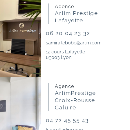
Agence
Arlim Prestige
Lafayette
06 20 04 23 32
samira.lebobe@arlim.com
12 cours Lafayette
69003 Lyon
Agence
ArlimPrestige
Croix-Rousse
Caluire
04 72 45 55 43
lyon4@arlim.com