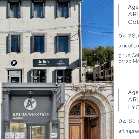
Ag
ARL
Cot
04.78.
aincotie
9 rue Co
01120 Mo
Ag
AR
LY
04 81 
arlimpre