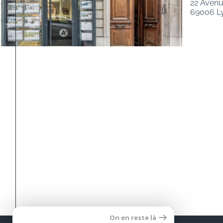
22 Avenu
69006 L
On en reste là