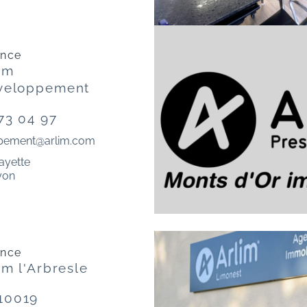
ence
im
veloppement
73 04 97
pement@arlim.com
fayette
yon
ence
im l'Arbresle
10019