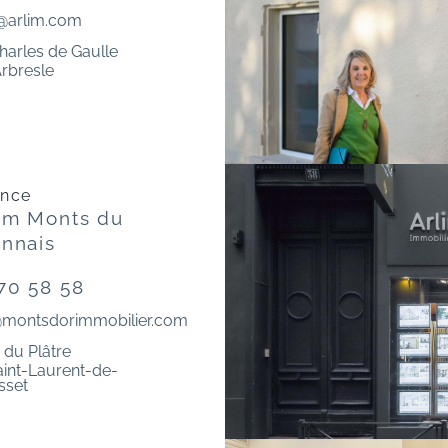
@arlim.com
harles de Gaulle
Arbresle
ence
im Monts du
nnais
70 58 58
montsdorimmobilier.com
 du Plâtre
int-Laurent-de-
set