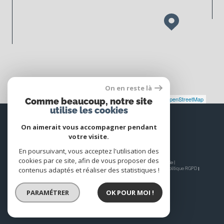
On en reste là
Leaflet
|
©
Maps
|
© OpenStreetMap
Jawg
Comme beaucoup, notre site
utilise les cookies
Espace
PROPRIÉTAIRE
On aimerait vous accompagner pendant
votre visite.
Se connecter
En poursuivant, vous acceptez l'utilisation des
cookies par ce site, afin de vous proposer des
© 2026 | Tous droits réservés | Traduction powered by Google |
contenus adaptés et réaliser des statistiques !
Nos honoraires
Plan du site
Mentions légales
Admin
Nos liens
Politique RGPD
Cookies
PARAMÉTRER
OK POUR MOI !