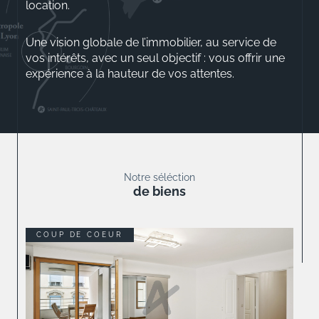
location.
Une vision globale de l’immobilier, au service de
vos intérêts, avec un seul objectif : vous offrir une
expérience à la hauteur de vos attentes.
Aurélio ROSSINI
Gérant
Notre séléction
de biens
COUP DE COEUR