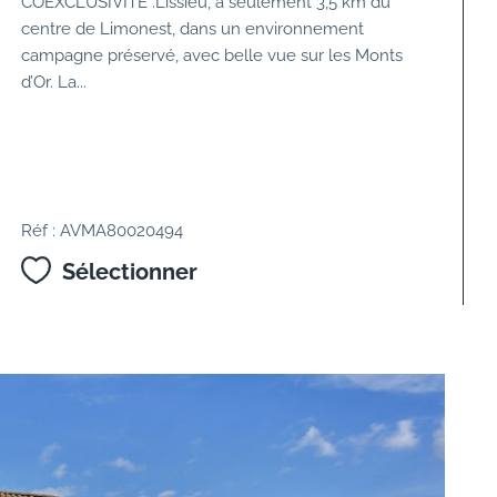
COEXCLUSIVITE .Lissieu, à seulement 3,5 km du
centre de Limonest, dans un environnement
campagne préservé, avec belle vue sur les Monts
d’Or. La...
Réf : AVMA80020494
Sélectionner