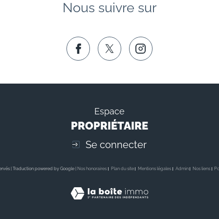
Nous suivre sur
Espace
PROPRIÉTAIRE
Se connecter
servés | Traduction powered by Google |
Nos honoraires
Plan du site
Mentions légales
Admin
Nos liens
Po