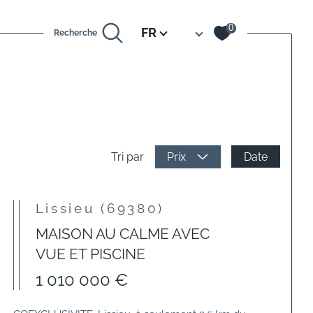
Langue
0
FR
Recherche
Date
Tri par
Prix
Lissieu (69380)
MAISON AU CALME AVEC
VUE ET PISCINE
1 010 000 €