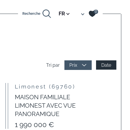
Langue
0
FR
Recherche
Date
Tri par
Prix
Limonest (69760)
MAISON FAMILIALE
LIMONEST AVEC VUE
PANORAMIQUE
1 990 000 €