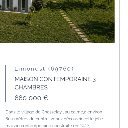
Limonest (69760)
MAISON CONTEMPORAINE 3
CHAMBRES
880 000 €
Dans le village de Chasselay , au calme,à environ
600 mètres du centre, venez découvrir cette jolie
maison contemporaine construite en 2022,...