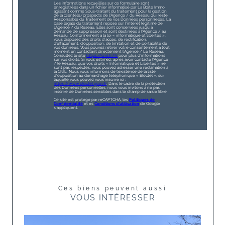
Les informations recueillies sur ce formulaire sont
enregistrées dans un fichier informatisé par La Boite Immo
agissant comme Sous-traitant du traitement pour la gestion
de la clientèle/prospects de l'Agence / du Réseau qui reste
Responsable du Traitement de vos Données personnelles. La
base légale du traitement repose sur l'intérêt légitime de
l'Agence / du Réseau. Elles sont conservées jusqu'à
demande de suppression et sont destinées à l'Agence / au
Réseau. Conformément à la loi « informatique et libertés »,
vous disposez des droits d’accès, de rectification,
d’effacement, d’opposition, de limitation et de portabilité de
vos données. Vous pouvez retirer votre consentement à tout
moment en contactant directement l’Agence / Le Réseau.
Consultez le site
https://cnil.fr/fr
pour plus d’informations
sur vos droits. Si vous estimez, après avoir contacté l'Agence
/ le Réseau, que vos droits « Informatique et Libertés » ne
sont pas respectés, vous pouvez adresser une réclamation à
la CNIL. Nous vous informons de l’existence de la liste
d'opposition au démarchage téléphonique « Bloctel », sur
laquelle vous pouvez vous inscrire ici :
https://www.bloctel.gouv.fr
. Dans le cadre de la protection
des Données personnelles, nous vous invitons à ne pas
inscrire de Données sensibles dans le champ de saisie libre.
Ce site est protégé par reCAPTCHA, les
Politiques de
Confidentialité
et es
Conditions d'utilisation
de Google
s'appliquent.
Ces biens peuvent aussi
VOUS INTÉRESSER