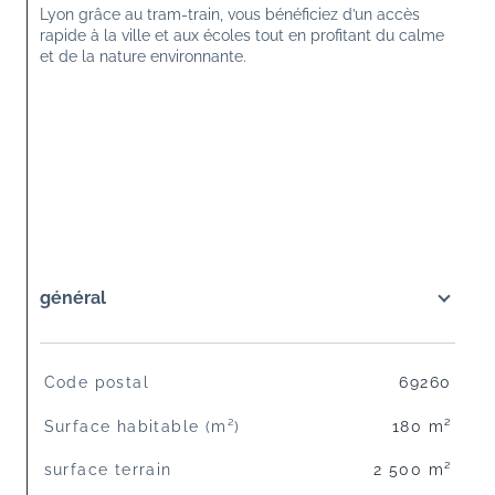
Lyon grâce au tram-train, vous bénéficiez d’un accès 
rapide à la ville et aux écoles tout en profitant du calme 
et de la nature environnante. 
général
TRAD_SIROCCO_Caracteristique
Valeurs
Code postal
69260
Surface habitable (m²)
180 m²
surface terrain
2 500 m²