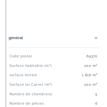
général
TRAD_SIROCCO_Caracteristique
Valeurs
Code postal
69370
Surface habitable (m²)
200 m²
surface terrain
1 816 m²
Surface loi Carrez (m²)
200 m²
Nombre de chambre(s)
5
Nombre de pièces
6