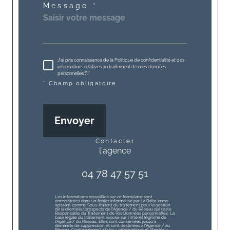
Message *
J'ai pris connaissance de la Politique de confidentialité et des
informations relatives au traitement de mes données
personnelles (*)*
* Champ obligatoire
Envoyer
contacter
l'agence
04 78 47 57 51
Les informations recueillies sur ce formulaire sont
enregistrées dans un fichier informatisé par La Boite Immo
agissant comme Sous-traitant du traitement pour la gestion
de la clientèle/prospects de l'Agence / du Réseau qui reste
Responsable du Traitement de vos Données personnelles. La
base légale du traitement repose sur l'intérêt légitime de
l'Agence / du Réseau. Elles sont conservées jusqu'à
demande de suppression et sont destinées à l'Agence / au
Réseau. Conformément à la loi « informatique et libertés »,