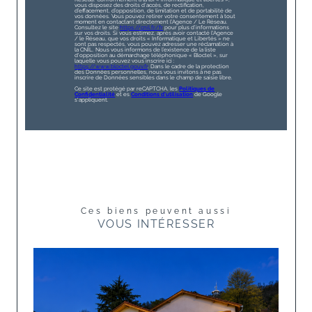
vous disposez des droits d’accès, de rectification,
d’effacement, d’opposition, de limitation et de portabilité de
vos données. Vous pouvez retirer votre consentement à tout
moment en contactant directement l’Agence / Le Réseau.
Consultez le site
https://cnil.fr/fr
pour plus d’informations
sur vos droits. Si vous estimez, après avoir contacté l'Agence
/ le Réseau, que vos droits « Informatique et Libertés » ne
sont pas respectés, vous pouvez adresser une réclamation à
la CNIL. Nous vous informons de l’existence de la liste
d'opposition au démarchage téléphonique « Bloctel », sur
laquelle vous pouvez vous inscrire ici :
https://www.bloctel.gouv.fr
. Dans le cadre de la protection
des Données personnelles, nous vous invitons à ne pas
inscrire de Données sensibles dans le champ de saisie libre.
Ce site est protégé par reCAPTCHA, les
Politiques de
Confidentialité
et es
Conditions d'utilisation
de Google
s'appliquent.
Ces biens peuvent aussi
VOUS INTÉRESSER