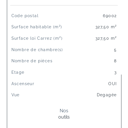
TRAD_SIROCCO_Caracteristique
Valeurs
Code postal
69002
Surface habitable (m²)
327,50 m²
Surface loi Carrez (m²)
327,50 m²
Nombre de chambre(s)
5
Nombre de pièces
8
Etage
3
Ascenseur
OUI
Vue
Degagée
Nos
outils