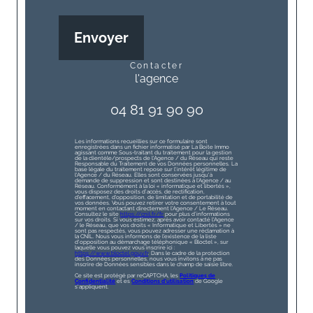
Envoyer
contacter
l'agence
04 81 91 90 90
Les informations recueillies sur ce formulaire sont
enregistrées dans un fichier informatisé par La Boite Immo
agissant comme Sous-traitant du traitement pour la gestion
de la clientèle/prospects de l'Agence / du Réseau qui reste
Responsable du Traitement de vos Données personnelles. La
base légale du traitement repose sur l'intérêt légitime de
l'Agence / du Réseau. Elles sont conservées jusqu'à
demande de suppression et sont destinées à l'Agence / au
Réseau. Conformément à la loi « informatique et libertés »,
vous disposez des droits d’accès, de rectification,
d’effacement, d’opposition, de limitation et de portabilité de
vos données. Vous pouvez retirer votre consentement à tout
moment en contactant directement l’Agence / Le Réseau.
Consultez le site
https://cnil.fr/fr
pour plus d’informations
sur vos droits. Si vous estimez, après avoir contacté l'Agence
/ le Réseau, que vos droits « Informatique et Libertés » ne
sont pas respectés, vous pouvez adresser une réclamation à
la CNIL. Nous vous informons de l’existence de la liste
d'opposition au démarchage téléphonique « Bloctel », sur
laquelle vous pouvez vous inscrire ici :
https://www.bloctel.gouv.fr
. Dans le cadre de la protection
des Données personnelles, nous vous invitons à ne pas
inscrire de Données sensibles dans le champ de saisie libre.
Ce site est protégé par reCAPTCHA, les
Politiques de
Confidentialité
et es
Conditions d'utilisation
de Google
s'appliquent.