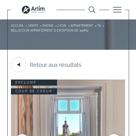
ACCUEIL
VENTE
RHONE
LYON
APPARTEMENT
T8
BELLECOUR APPARTEMENT D EXCEPTION DE 330M2
Retour aux résultats
EXCLUSIF
COUP DE COEUR