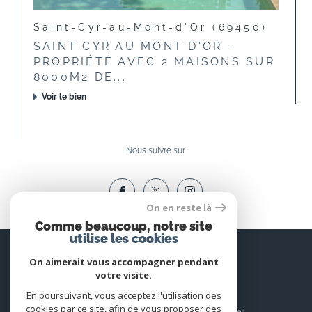
Saint-Cyr-au-Mont-d'Or (69450)
SAINT CYR AU MONT D'OR -
PROPRIÉTÉ AVEC 2 MAISONS SUR
8000M2 DE...
Voir le bien
Nous suivre sur
On en reste là
Comme beaucoup, notre site
utilise les cookies
Espace
PROPRIÉTAIRE
On aimerait vous accompagner pendant
votre visite.
Se connecter
En poursuivant, vous acceptez l'utilisation des
cookies par ce site, afin de vous proposer des
© 2026 | Tous droits réservés | Traduction powered by Google |