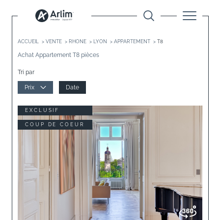
ACCUEIL
VENTE
RHONE
LYON
APPARTEMENT
T8
Achat Appartement T8 pièces
Tri par
Prix
Date
EXCLUSIF
COUP DE COEUR