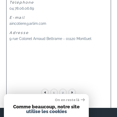
Téléphone
04.78.06.06.69
E-mail
aincotiere@arlim.com
Adresse
9 rue Colonel Arnaud Beltrame -
01120 Montluel
1
2
On en reste là
Comme beaucoup, notre site
utilise les cookies
Espace