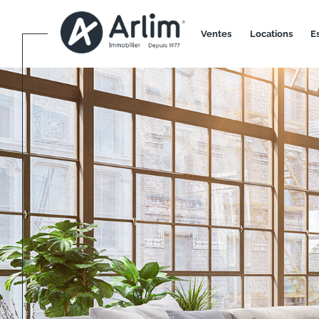
ventes
locations