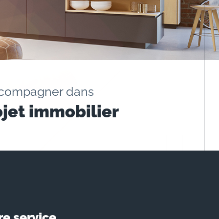
ccompagner dans
ojet immobilier
re service