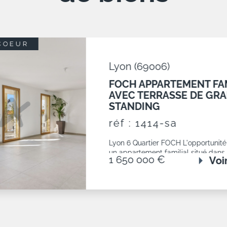
TÉ
Saint-Cyr-au-Mont-d'Or 
SAINT CYR AU MONT D'
APPARTEMENT EN DERN
ÉTAGE AVEC TERRASSE
réf : 1432-sa
Saint-Cyr-au-Mont-d'Or, dans une 
PITANCE récente avec piscine , ve
815 000 €
Voi
découvrir cet appartement climatis
m2 situé en dernier...