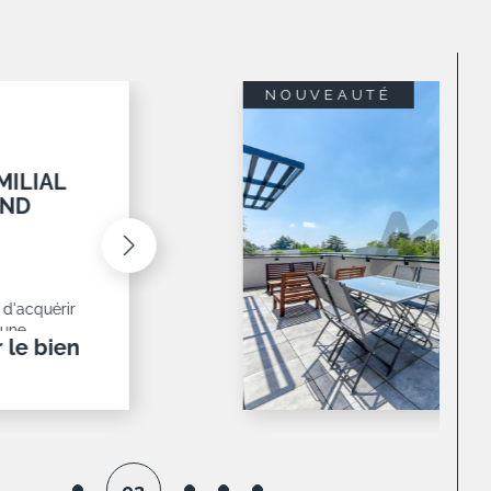
COUP DE COEUR
(69450)
OR
IER
copropriété
nez
r le bien
é de 106
03