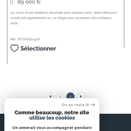
89 000 €
Au coeur d'une résidence sécurisée avec espaces verts. Venez découvrir
ce très bel appartement au 1 er étage avec ascenseur, très lumineux
doté...
Réf : MTSP2604376
Sélectionner
1
2
On en reste là
Comme beaucoup, notre site
utilise les cookies
Espace
PROPRIÉTAIRE
On aimerait vous accompagner pendant