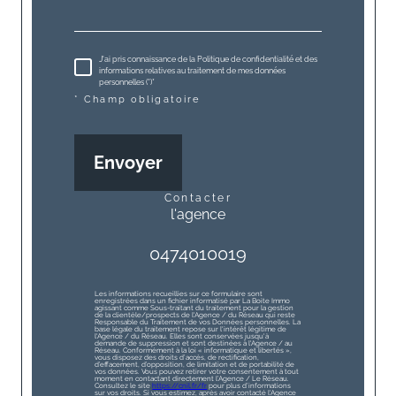
J'ai pris connaissance de la Politique de confidentialité et des
informations relatives au traitement de mes données
personnelles (*)*
* Champ obligatoire
Envoyer
contacter
l'agence
0474010019
Les informations recueillies sur ce formulaire sont
enregistrées dans un fichier informatisé par La Boite Immo
agissant comme Sous-traitant du traitement pour la gestion
de la clientèle/prospects de l'Agence / du Réseau qui reste
Responsable du Traitement de vos Données personnelles. La
base légale du traitement repose sur l'intérêt légitime de
l'Agence / du Réseau. Elles sont conservées jusqu'à
demande de suppression et sont destinées à l'Agence / au
Réseau. Conformément à la loi « informatique et libertés »,
vous disposez des droits d’accès, de rectification,
d’effacement, d’opposition, de limitation et de portabilité de
vos données. Vous pouvez retirer votre consentement à tout
moment en contactant directement l’Agence / Le Réseau.
Consultez le site
https://cnil.fr/fr
pour plus d’informations
sur vos droits. Si vous estimez, après avoir contacté l'Agence