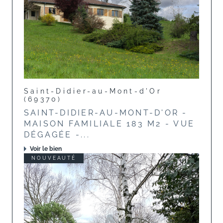
Saint-Didier-au-Mont-d'Or
(69370)
SAINT-DIDIER-AU-MONT-D'OR -
MAISON FAMILIALE 183 M2 - VUE
DÉGAGÉE -...
Voir le bien
NOUVEAUTÉ