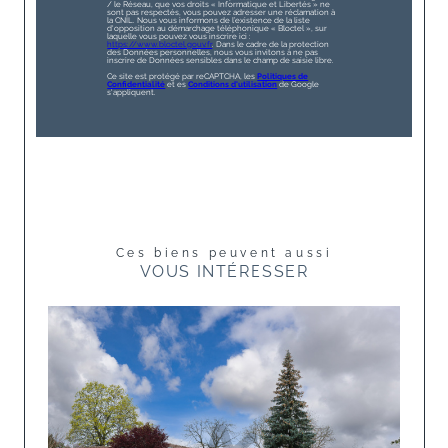
/ le Réseau, que vos droits « Informatique et Libertés » ne
sont pas respectés, vous pouvez adresser une réclamation à
la CNIL. Nous vous informons de l’existence de la liste
d'opposition au démarchage téléphonique « Bloctel », sur
laquelle vous pouvez vous inscrire ici :
https://www.bloctel.gouv.fr
. Dans le cadre de la protection
des Données personnelles, nous vous invitons à ne pas
inscrire de Données sensibles dans le champ de saisie libre.
Ce site est protégé par reCAPTCHA, les
Politiques de
Confidentialité
et es
Conditions d'utilisation
de Google
s'appliquent.
Ces biens peuvent aussi
VOUS INTÉRESSER