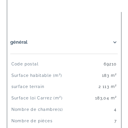
général
TRAD_SIROCCO_Caracteristique
Valeurs
Code postal
69210
Surface habitable (m²)
183 m²
surface terrain
2 113 m²
Surface loi Carrez (m²)
183,04 m²
Nombre de chambre(s)
4
Nombre de pièces
7