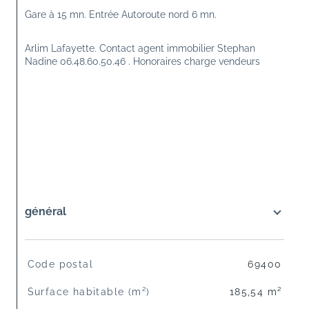
Gare à 15 mn. Entrée Autoroute nord 6 mn.
Arlim Lafayette. Contact agent immobilier Stephan 
Nadine 06.48.60.50.46 . Honoraires charge vendeurs
général
TRAD_SIROCCO_Caracteristique
Valeurs
Code postal
69400
Surface habitable (m²)
185,54 m²