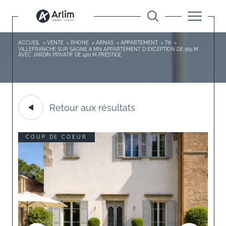
ACCUEIL
VENTE
RHONE
ARNAS
APPARTEMENT
T6
VILLEFRANCHE SUR SAONE 8 MN APPARTEMENT D EXCEPTION DE 185 M
AVEC JARDIN PRIVATIF DE 520 M PRESTIGE
Retour aux résultats
COUP DE COEUR