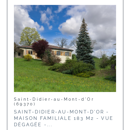
Saint-Didier-au-Mont-d'Or
(69370)
SAINT-DIDIER-AU-MONT-D'OR -
MAISON FAMILIALE 183 M2 - VUE
DÉGAGÉE -...