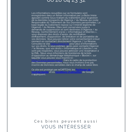
Les informations recueillies sur ce formulaire sont
enregistrées dans un fichier informatisé par La Boite Immo
agissant comme Sous-traitant du traitement pour la gestion
de la clientèle/prospects de l'Agence / du Réseau qui reste
Responsable du Traitement de vos Données personnelles. La
base légale du traitement repose sur l'intérêt légitime de
l'Agence / du Réseau. Elles sont conservées jusqu'à
demande de suppression et sont destinées à l'Agence / au
Réseau. Conformément à la loi « informatique et libertés »,
vous disposez des droits d’accès, de rectification,
d’effacement, d’opposition, de limitation et de portabilité de
vos données. Vous pouvez retirer votre consentement à tout
moment en contactant directement l’Agence / Le Réseau.
Consultez le site
https://cnil.fr/fr
pour plus d’informations
sur vos droits. Si vous estimez, après avoir contacté l'Agence
/ le Réseau, que vos droits « Informatique et Libertés » ne
sont pas respectés, vous pouvez adresser une réclamation à
la CNIL. Nous vous informons de l’existence de la liste
d'opposition au démarchage téléphonique « Bloctel », sur
laquelle vous pouvez vous inscrire ici :
https://www.bloctel.gouv.fr
. Dans le cadre de la protection
des Données personnelles, nous vous invitons à ne pas
inscrire de Données sensibles dans le champ de saisie libre.
Ce site est protégé par reCAPTCHA, les
Politiques de
Confidentialité
et es
Conditions d'utilisation
de Google
s'appliquent.
Ces biens peuvent aussi
VOUS INTÉRESSER