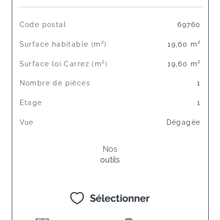
TRAD_SIROCCO_Caracteristique
Valeurs
Code postal
69760
Surface habitable (m²)
19,60 m²
Surface loi Carrez (m²)
19,60 m²
Nombre de pièces
1
Etage
1
Vue
Dégagée
Nos
outils
Sélectionner