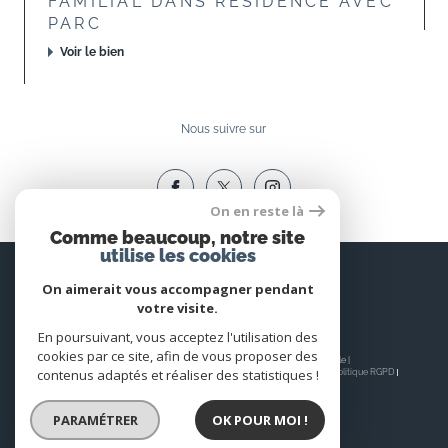
FAMILIAL DANS RESIDENCE AVEC
PARC
Voir le bien
Nous suivre sur
On en reste là
Comme beaucoup, notre site
utilise les cookies
Espace
PROPRIÉTAIRE
On aimerait vous accompagner pendant
votre visite.
Se connecter
En poursuivant, vous acceptez l'utilisation des
cookies par ce site, afin de vous proposer des
© 2026 | Tous droits réservés | Traduction powered by Google |
contenus adaptés et réaliser des statistiques !
Nos honoraires
Plan du site
Mentions légales
Admin
Nos liens
Politique RGPD
Cookies
PARAMÉTRER
OK POUR MOI !