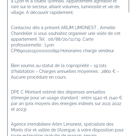
à 
Lyon
 et à l’ouest lyonnais. Appartement agréable et 
rare sur le secteur, alliant volumes, luminosité et vie de 
village. A découvrir rapidement.
Contactez dès à présent ARLIM LIMONEST , Armelle 
Chandelier si vous souhaitez organiser une visite de cet 
appartement .Tel : 06/88/20/11/19 .Carte 
professionnelle : Lyon 
CPI69012015000000692.Honoraires charge vendeur
Bien soumis au statut de la copropriété – 19 lots 
d’habitation – Charges annuelles moyennes : 2860 € – 
Aucune procédure en cours.
DPE C Montant estimé des dépenses annuelles 
d’énergie pour un usage standard : entre 1540 et 2140 € 
par an (prix moyens des énergies indexés sur 2021 2022 
et 2023).
Agence immobiliere Arlim Limonest, spécialiste des 
Monts d’or et vallée de l’Azergue, à votre disposition pour 
toute estimation gratuite de maison, terrain, 