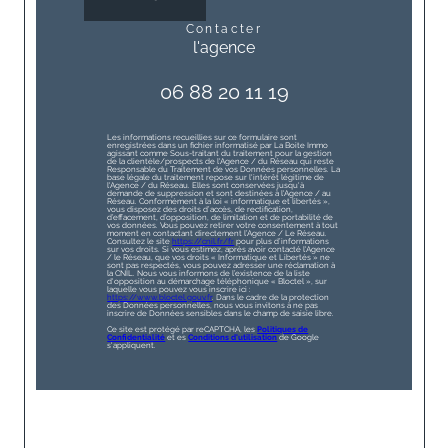
contacter
l'agence
06 88 20 11 19
Les informations recueillies sur ce formulaire sont
enregistrées dans un fichier informatisé par La Boite Immo
agissant comme Sous-traitant du traitement pour la gestion
de la clientèle/prospects de l'Agence / du Réseau qui reste
Responsable du Traitement de vos Données personnelles. La
base légale du traitement repose sur l'intérêt légitime de
l'Agence / du Réseau. Elles sont conservées jusqu'à
demande de suppression et sont destinées à l'Agence / au
Réseau. Conformément à la loi « informatique et libertés »,
vous disposez des droits d’accès, de rectification,
d’effacement, d’opposition, de limitation et de portabilité de
vos données. Vous pouvez retirer votre consentement à tout
moment en contactant directement l’Agence / Le Réseau.
Consultez le site
https://cnil.fr/fr
pour plus d’informations
sur vos droits. Si vous estimez, après avoir contacté l'Agence
/ le Réseau, que vos droits « Informatique et Libertés » ne
sont pas respectés, vous pouvez adresser une réclamation à
la CNIL. Nous vous informons de l’existence de la liste
d'opposition au démarchage téléphonique « Bloctel », sur
laquelle vous pouvez vous inscrire ici :
https://www.bloctel.gouv.fr
. Dans le cadre de la protection
des Données personnelles, nous vous invitons à ne pas
inscrire de Données sensibles dans le champ de saisie libre.
Ce site est protégé par reCAPTCHA, les
Politiques de
Confidentialité
et es
Conditions d'utilisation
de Google
s'appliquent.