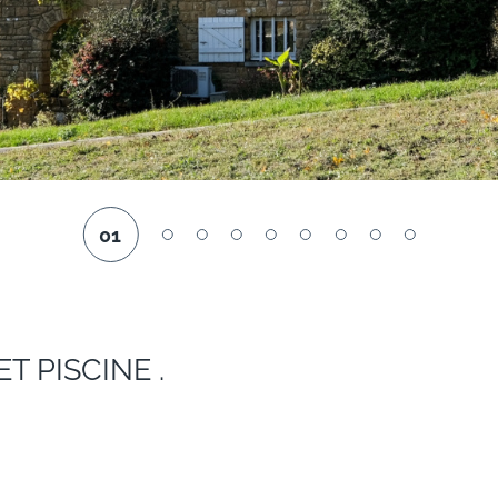
01
T PISCINE .