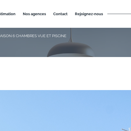
estimation
nos agences
contact
rejoignez-nous
AISON 6 CHAMBRES VUE ET PISCINE