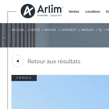
ventes
locations
ACCUEIL
VENTE
RHONE
LIMONEST
MAISON
T9
M
Retour aux résultats
VENDU