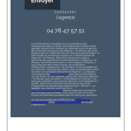
Envoyer
contacter
l'agence
04 78 47 57 51
Les informations recueillies sur ce formulaire sont
enregistrées dans un fichier informatisé par La Boite Immo
agissant comme Sous-traitant du traitement pour la gestion
de la clientèle/prospects de l'Agence / du Réseau qui reste
Responsable du Traitement de vos Données personnelles. La
base légale du traitement repose sur l'intérêt légitime de
l'Agence / du Réseau. Elles sont conservées jusqu'à
demande de suppression et sont destinées à l'Agence / au
Réseau. Conformément à la loi « informatique et libertés »,
vous disposez des droits d’accès, de rectification,
d’effacement, d’opposition, de limitation et de portabilité de
vos données. Vous pouvez retirer votre consentement à tout
moment en contactant directement l’Agence / Le Réseau.
Consultez le site
https://cnil.fr/fr
pour plus d’informations
sur vos droits. Si vous estimez, après avoir contacté l'Agence
/ le Réseau, que vos droits « Informatique et Libertés » ne
sont pas respectés, vous pouvez adresser une réclamation à
la CNIL. Nous vous informons de l’existence de la liste
d'opposition au démarchage téléphonique « Bloctel », sur
laquelle vous pouvez vous inscrire ici :
https://www.bloctel.gouv.fr
. Dans le cadre de la protection
des Données personnelles, nous vous invitons à ne pas
inscrire de Données sensibles dans le champ de saisie libre.
Ce site est protégé par reCAPTCHA, les
Politiques de
Confidentialité
et es
Conditions d'utilisation
de Google
s'appliquent.