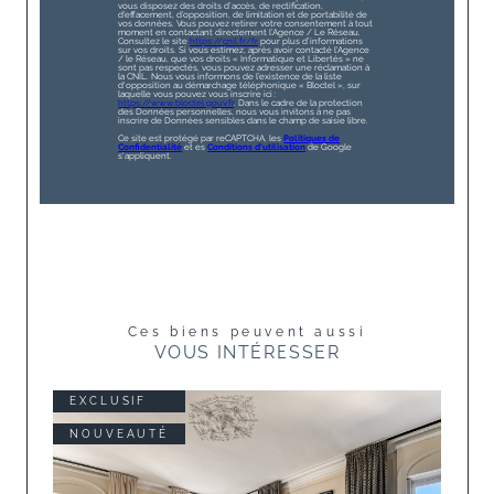
vous disposez des droits d’accès, de rectification,
d’effacement, d’opposition, de limitation et de portabilité de
vos données. Vous pouvez retirer votre consentement à tout
moment en contactant directement l’Agence / Le Réseau.
Consultez le site
https://cnil.fr/fr
pour plus d’informations
sur vos droits. Si vous estimez, après avoir contacté l'Agence
/ le Réseau, que vos droits « Informatique et Libertés » ne
sont pas respectés, vous pouvez adresser une réclamation à
la CNIL. Nous vous informons de l’existence de la liste
d'opposition au démarchage téléphonique « Bloctel », sur
laquelle vous pouvez vous inscrire ici :
https://www.bloctel.gouv.fr
. Dans le cadre de la protection
des Données personnelles, nous vous invitons à ne pas
inscrire de Données sensibles dans le champ de saisie libre.
Ce site est protégé par reCAPTCHA, les
Politiques de
Confidentialité
et es
Conditions d'utilisation
de Google
s'appliquent.
Ces biens peuvent aussi
VOUS INTÉRESSER
EXCLUSIF
NOUVEAUTÉ