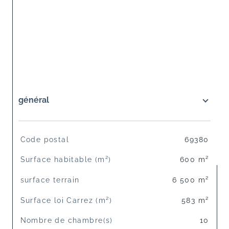
général
TRAD_SIROCCO_Caracteristique
Valeurs
Code postal
69380
Surface habitable (m²)
600 m²
surface terrain
6 500 m²
Surface loi Carrez (m²)
583 m²
Nombre de chambre(s)
10