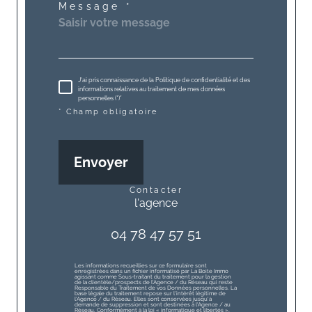
Message *
J'ai pris connaissance de la Politique de confidentialité et des
informations relatives au traitement de mes données
personnelles (*)*
* Champ obligatoire
Envoyer
contacter
l'agence
04 78 47 57 51
Les informations recueillies sur ce formulaire sont
enregistrées dans un fichier informatisé par La Boite Immo
agissant comme Sous-traitant du traitement pour la gestion
de la clientèle/prospects de l'Agence / du Réseau qui reste
Responsable du Traitement de vos Données personnelles. La
base légale du traitement repose sur l'intérêt légitime de
l'Agence / du Réseau. Elles sont conservées jusqu'à
demande de suppression et sont destinées à l'Agence / au
Réseau. Conformément à la loi « informatique et libertés »,