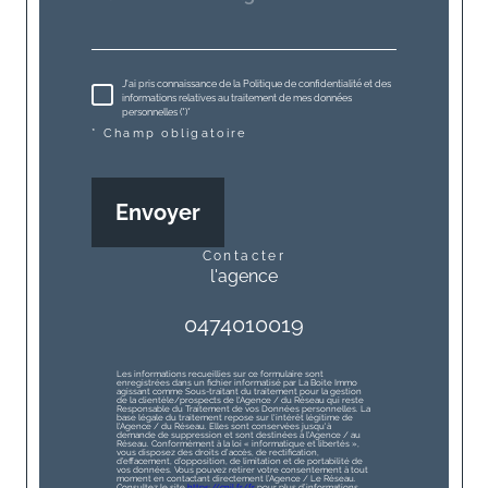
J'ai pris connaissance de la Politique de confidentialité et des
informations relatives au traitement de mes données
personnelles (*)*
* Champ obligatoire
Envoyer
contacter
l'agence
0474010019
Les informations recueillies sur ce formulaire sont
enregistrées dans un fichier informatisé par La Boite Immo
agissant comme Sous-traitant du traitement pour la gestion
de la clientèle/prospects de l'Agence / du Réseau qui reste
Responsable du Traitement de vos Données personnelles. La
base légale du traitement repose sur l'intérêt légitime de
l'Agence / du Réseau. Elles sont conservées jusqu'à
demande de suppression et sont destinées à l'Agence / au
Réseau. Conformément à la loi « informatique et libertés »,
vous disposez des droits d’accès, de rectification,
d’effacement, d’opposition, de limitation et de portabilité de
vos données. Vous pouvez retirer votre consentement à tout
moment en contactant directement l’Agence / Le Réseau.
Consultez le site
https://cnil.fr/fr
pour plus d’informations