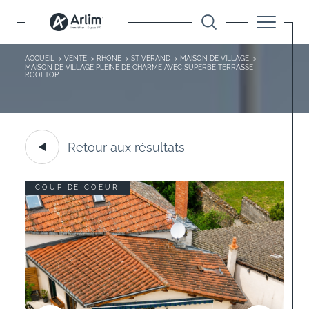
ACCUEIL
VENTE
RHONE
ST VERAND
MAISON DE VILLAGE
MAISON DE VILLAGE PLEINE DE CHARME AVEC SUPERBE TERRASSE
ROOFTOP
Retour aux résultats
COUP DE COEUR