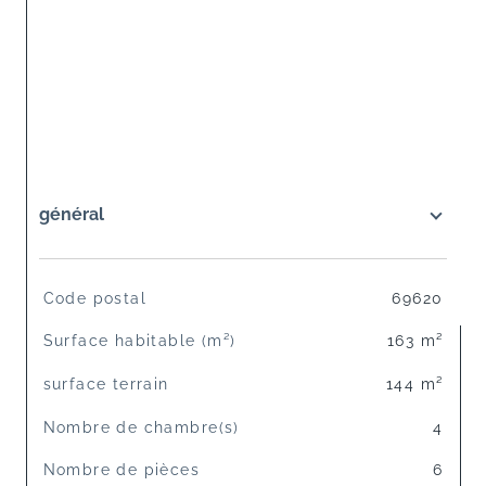
général
TRAD_SIROCCO_Caracteristique
Valeurs
Code postal
69620
Surface habitable (m²)
163 m²
surface terrain
144 m²
Nombre de chambre(s)
4
Nombre de pièces
6