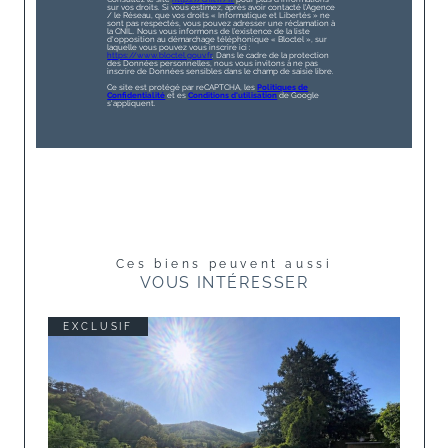
sur vos droits. Si vous estimez, après avoir contacté l'Agence
/ le Réseau, que vos droits « Informatique et Libertés » ne
sont pas respectés, vous pouvez adresser une réclamation à
la CNIL. Nous vous informons de l’existence de la liste
d'opposition au démarchage téléphonique « Bloctel », sur
laquelle vous pouvez vous inscrire ici :
https://www.bloctel.gouv.fr
. Dans le cadre de la protection
des Données personnelles, nous vous invitons à ne pas
inscrire de Données sensibles dans le champ de saisie libre.
Ce site est protégé par reCAPTCHA, les
Politiques de
Confidentialité
et es
Conditions d'utilisation
de Google
s'appliquent.
Ces biens peuvent aussi
VOUS INTÉRESSER
EXCLUSIF