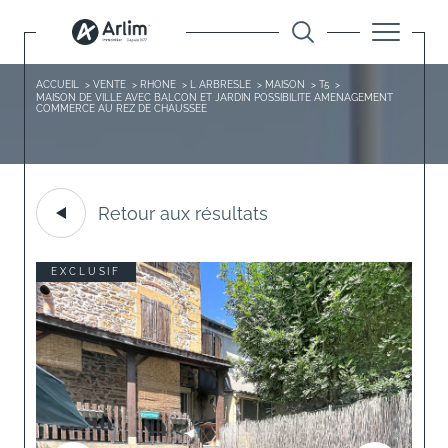
ACCUEIL
VENTE
RHONE
L ARBRESLE
MAISON
T5
MAISON DE VILLE AVEC BALCON ET JARDIN POSSIBILITE AMENAGEMENT
COMMERCE AU REZ DE CHAUSSEE
Retour aux résultats
EXCLUSIF