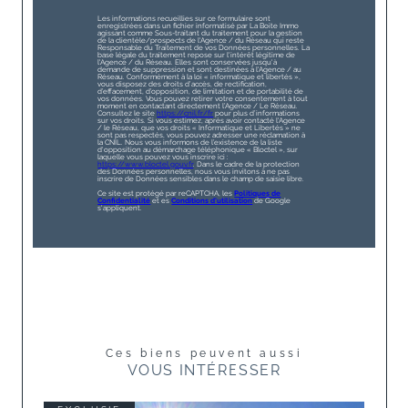
Les informations recueillies sur ce formulaire sont
enregistrées dans un fichier informatisé par La Boite Immo
agissant comme Sous-traitant du traitement pour la gestion
de la clientèle/prospects de l'Agence / du Réseau qui reste
Responsable du Traitement de vos Données personnelles. La
base légale du traitement repose sur l'intérêt légitime de
l'Agence / du Réseau. Elles sont conservées jusqu'à
demande de suppression et sont destinées à l'Agence / au
Réseau. Conformément à la loi « informatique et libertés »,
vous disposez des droits d’accès, de rectification,
d’effacement, d’opposition, de limitation et de portabilité de
vos données. Vous pouvez retirer votre consentement à tout
moment en contactant directement l’Agence / Le Réseau.
Consultez le site
https://cnil.fr/fr
pour plus d’informations
sur vos droits. Si vous estimez, après avoir contacté l'Agence
/ le Réseau, que vos droits « Informatique et Libertés » ne
sont pas respectés, vous pouvez adresser une réclamation à
la CNIL. Nous vous informons de l’existence de la liste
d'opposition au démarchage téléphonique « Bloctel », sur
laquelle vous pouvez vous inscrire ici :
https://www.bloctel.gouv.fr
. Dans le cadre de la protection
des Données personnelles, nous vous invitons à ne pas
inscrire de Données sensibles dans le champ de saisie libre.
Ce site est protégé par reCAPTCHA, les
Politiques de
Confidentialité
et es
Conditions d'utilisation
de Google
s'appliquent.
Ces biens peuvent aussi
VOUS INTÉRESSER