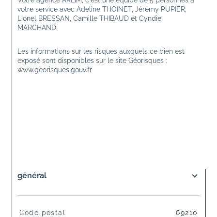
Votre agence ARLIM, c'est une équipe de 5 personnes à 
votre service avec Adeline THOINET, Jérémy PUPIER, 
Lionel BRESSAN, Camille THIBAUD et Cyndie 
MARCHAND.
Les informations sur les risques auxquels ce bien est 
exposé sont disponibles sur le site Géorisques : 
www.georisques.gouv.fr
général
TRAD_SIROCCO_Caracteristique
Valeurs
Code postal
69210