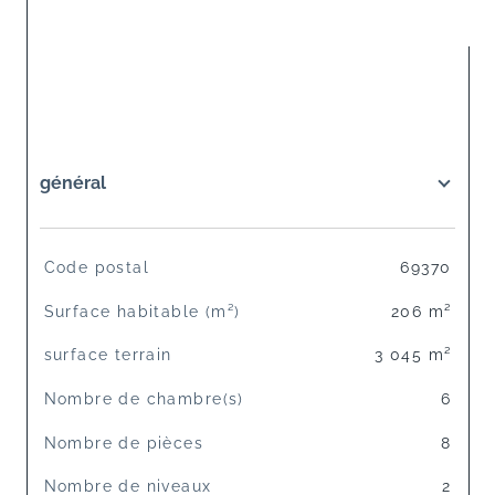
général
TRAD_SIROCCO_Caracteristique
Valeurs
Code postal
69370
Surface habitable (m²)
206 m²
surface terrain
3 045 m²
Nombre de chambre(s)
6
Nombre de pièces
8
Nombre de niveaux
2