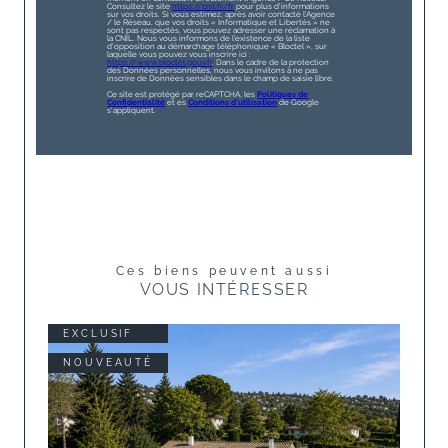
Consultez le site
https://cnil.fr/fr
pour plus d’informations
sur vos droits. Si vous estimez, après avoir contacté l'Agence
/ le Réseau, que vos droits « Informatique et Libertés » ne
sont pas respectés, vous pouvez adresser une réclamation à
la CNIL. Nous vous informons de l’existence de la liste
d'opposition au démarchage téléphonique « Bloctel », sur
laquelle vous pouvez vous inscrire ici :
https://www.bloctel.gouv.fr
. Dans le cadre de la protection
des Données personnelles, nous vous invitons à ne pas
inscrire de Données sensibles dans le champ de saisie libre.
Ce site est protégé par reCAPTCHA, les
Politiques de
Confidentialité
et es
Conditions d'utilisation
de Google
s'appliquent.
Ces biens peuvent aussi
VOUS INTÉRESSER
EXCLUSIF
NOUVEAUTÉ