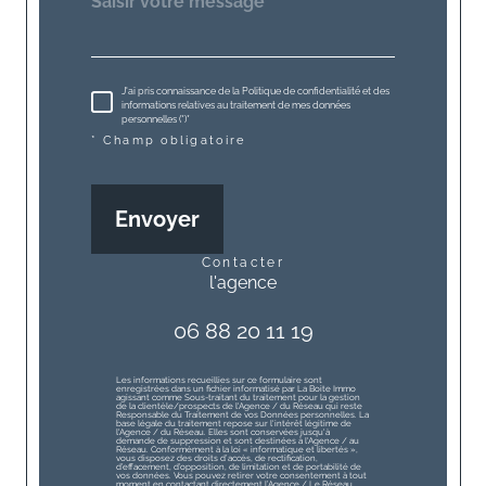
J'ai pris connaissance de la Politique de confidentialité et des
informations relatives au traitement de mes données
personnelles (*)*
* Champ obligatoire
Envoyer
contacter
l'agence
06 88 20 11 19
Les informations recueillies sur ce formulaire sont
enregistrées dans un fichier informatisé par La Boite Immo
agissant comme Sous-traitant du traitement pour la gestion
de la clientèle/prospects de l'Agence / du Réseau qui reste
Responsable du Traitement de vos Données personnelles. La
base légale du traitement repose sur l'intérêt légitime de
l'Agence / du Réseau. Elles sont conservées jusqu'à
demande de suppression et sont destinées à l'Agence / au
Réseau. Conformément à la loi « informatique et libertés »,
vous disposez des droits d’accès, de rectification,
d’effacement, d’opposition, de limitation et de portabilité de
vos données. Vous pouvez retirer votre consentement à tout
moment en contactant directement l’Agence / Le Réseau.