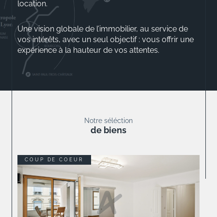
location.
Une vision globale de l’immobilier, au service de
vos intérêts, avec un seul objectif : vous offrir une
expérience à la hauteur de vos attentes.
Aurélio ROSSINI
Gérant
Notre séléction
de biens
COUP DE COEUR