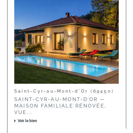
Saint-Cyr-au-Mont-d'Or (69450)
SAINT-CYR-AU-MONT-D’OR —
MAISON FAMILIALE RÉNOVÉE,
VUE...
Voir le bien