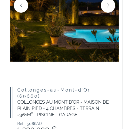
Collonges-au-Mont-d'Or
(69660)
COLLONGES AU MONT D'OR - MAISON DE
PLAIN PIED - 4 CHAMBRES - TERRAIN
2361M² - PISCINE - GARAGE
Réf : 5086AD