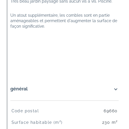
Très beau jardin paysagé sans aucun vis à vis. Piscine.
Un atout supplémentaire, les combles sont en partie 
aménageables et permettent d'augmenter la surface de 
façon significative.
général
TRAD_SIROCCO_Caracteristique
Valeurs
Code postal
69660
Surface habitable (m²)
230 m²