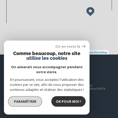
On en reste là
Leaflet
|
©
Maps
|
© OpenStreetMap
Jawg
Comme beaucoup, notre site
utilise les cookies
Espace
PROPRIÉTAIRE
On aimerait vous accompagner pendant
votre visite.
Se connecter
En poursuivant, vous acceptez l'utilisation des
cookies par ce site, afin de vous proposer des
© 2026 | Tous droits réservés | Traduction powered by Google |
contenus adaptés et réaliser des statistiques !
Nos honoraires
Plan du site
Mentions légales
Admin
Nos liens
Politique RGPD
Cookies
PARAMÉTRER
OK POUR MOI !