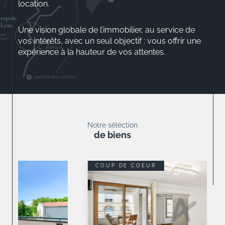
location.
Une vision globale de l’immobilier, au service de
vos intérêts, avec un seul objectif : vous offrir une
expérience à la hauteur de vos attentes.
Aurélio ROSSINI
Gérant
Notre séléction
de biens
COUP DE COEUR