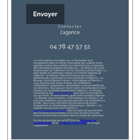
Envoyer
contacter
l'agence
04 78 47 57 51
Les informations recueillies sur ce formulaire sont
enregistrées dans un fichier informatisé par La Boite Immo
agissant comme Sous-traitant du traitement pour la gestion
de la clientèle/prospects de l'Agence / du Réseau qui reste
Responsable du Traitement de vos Données personnelles. La
base légale du traitement repose sur l'intérêt légitime de
l'Agence / du Réseau. Elles sont conservées jusqu'à
demande de suppression et sont destinées à l'Agence / au
Réseau. Conformément à la loi « informatique et libertés »,
vous disposez des droits d’accès, de rectification,
d’effacement, d’opposition, de limitation et de portabilité de
vos données. Vous pouvez retirer votre consentement à tout
moment en contactant directement l’Agence / Le Réseau.
Consultez le site
https://cnil.fr/fr
pour plus d’informations
sur vos droits. Si vous estimez, après avoir contacté l'Agence
/ le Réseau, que vos droits « Informatique et Libertés » ne
sont pas respectés, vous pouvez adresser une réclamation à
la CNIL. Nous vous informons de l’existence de la liste
d'opposition au démarchage téléphonique « Bloctel », sur
laquelle vous pouvez vous inscrire ici :
https://www.bloctel.gouv.fr
. Dans le cadre de la protection
des Données personnelles, nous vous invitons à ne pas
inscrire de Données sensibles dans le champ de saisie libre.
Ce site est protégé par reCAPTCHA, les
Politiques de
Confidentialité
et es
Conditions d'utilisation
de Google
s'appliquent.