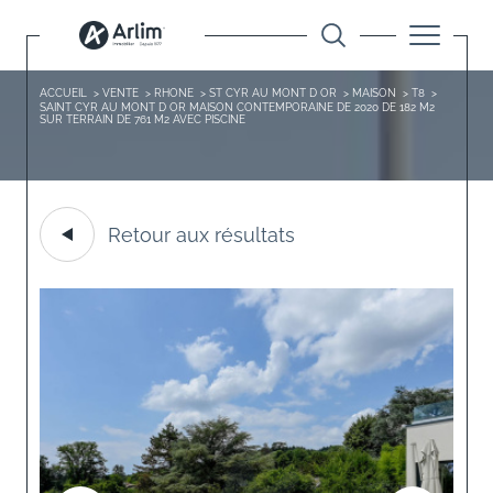
ACCUEIL
VENTE
RHONE
ST CYR AU MONT D OR
MAISON
T8
SAINT CYR AU MONT D OR MAISON CONTEMPORAINE DE 2020 DE 182 M2
SUR TERRAIN DE 761 M2 AVEC PISCINE
Retour aux résultats