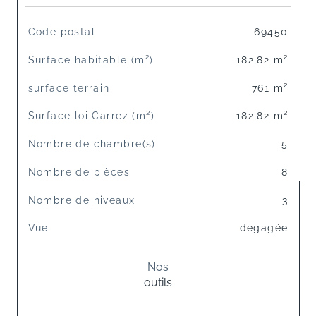
TRAD_SIROCCO_Caracteristique
Valeurs
Code postal
69450
Surface habitable (m²)
182,82 m²
surface terrain
761 m²
Surface loi Carrez (m²)
182,82 m²
Nombre de chambre(s)
5
Nombre de pièces
8
Nombre de niveaux
3
Vue
dégagée
Nos
outils