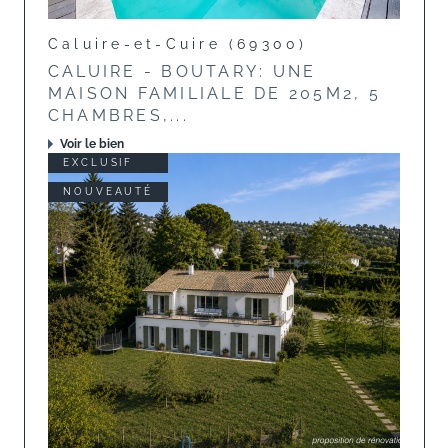
Caluire-et-Cuire (69300)
CALUIRE - BOUTARY: UNE
MAISON FAMILIALE DE 205M2, 5
CHAMBRES,...
Voir le bien
EXCLUSIF
NOUVEAUTÉ