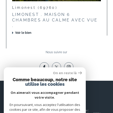
Limonest (69760)
LIMONEST . MAISON 6
CHAMBRES AU CALME AVEC VUE
.
Voir le bien
Nous suivre sur
On en reste là
Comme beaucoup, notre site
utilise les cookies
Espace
PROPRIÉTAIRE
On aimerait vous accompagner pendant
votre visite.
Se connecter
En poursuivant, vous acceptez l'utilisation des
cookies par ce site, afin de vous proposer des
© 2026 | Tous droits réservés | Traduction powered by Google |