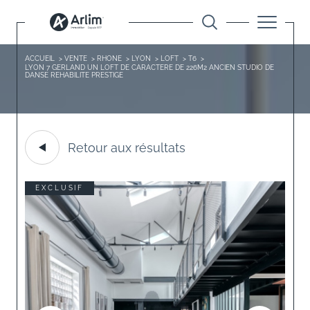
ACCUEIL
VENTE
RHONE
LYON
LOFT
T6
LYON 7 GERLAND UN LOFT DE CARACTERE DE 226M2 ANCIEN STUDIO DE
DANSE REHABILITE PRESTIGE
Retour aux résultats
EXCLUSIF