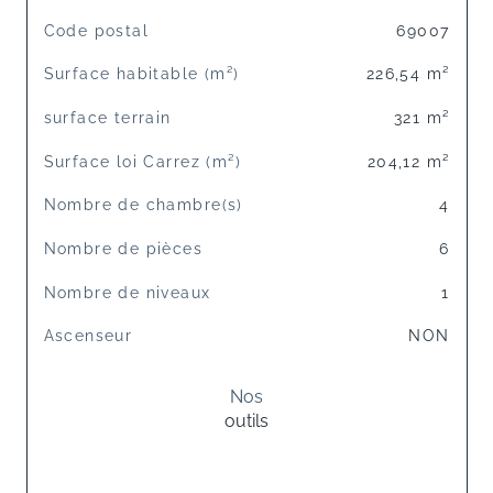
TRAD_SIROCCO_Caracteristique
Valeurs
Code postal
69007
Surface habitable (m²)
226,54 m²
surface terrain
321 m²
Surface loi Carrez (m²)
204,12 m²
Nombre de chambre(s)
4
Nombre de pièces
6
Nombre de niveaux
1
Ascenseur
NON
Nos
outils