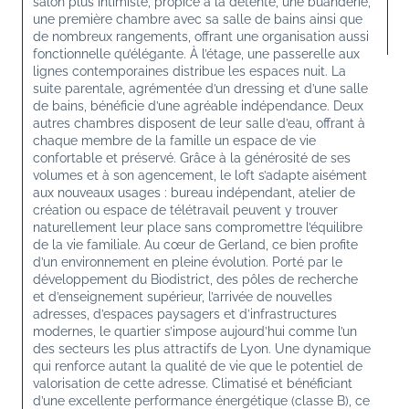
salon plus intimiste, propice à la détente, une buanderie, 
une première chambre avec sa salle de bains ainsi que 
de nombreux rangements, offrant une organisation aussi 
fonctionnelle qu’élégante. À l’étage, une passerelle aux 
lignes contemporaines distribue les espaces nuit. La 
suite parentale, agrémentée d’un dressing et d’une salle 
de bains, bénéficie d’une agréable indépendance. Deux 
autres chambres disposent de leur salle d’eau, offrant à 
chaque membre de la famille un espace de vie 
confortable et préservé. Grâce à la générosité de ses 
volumes et à son agencement, le loft s’adapte aisément 
aux nouveaux usages : bureau indépendant, atelier de 
création ou espace de télétravail peuvent y trouver 
naturellement leur place sans compromettre l’équilibre 
de la vie familiale. Au cœur de Gerland, ce bien profite 
d’un environnement en pleine évolution. Porté par le 
développement du Biodistrict, des pôles de recherche 
et d’enseignement supérieur, l’arrivée de nouvelles 
adresses, d’espaces paysagers et d’infrastructures 
modernes, le quartier s’impose aujourd’hui comme l’un 
des secteurs les plus attractifs de Lyon. Une dynamique 
qui renforce autant la qualité de vie que le potentiel de 
valorisation de cette adresse. Climatisé et bénéficiant 
d’une excellente performance énergétique (classe B), ce 