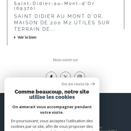
Saint-Didier-au-Mont-d'Or
(69370)
SAINT DIDIER AU MONT D'OR,
MAISON DE 200 M2 UTILES SUR
TERRAIN DE...
Voir le bien
Nous suivre sur
On en reste là
Comme beaucoup, notre site
utilise les cookies
Espace
PROPRIÉTAIRE
On aimerait vous accompagner pendant
votre visite.
Se connecter
En poursuivant, vous acceptez l'utilisation des
cookies par ce site, afin de vous proposer des
© 2026 | Tous droits réservés | Traduction powered by Google |
Nos honoraires
Plan du site
Mentions légales
Admin
Nos liens
Politique RGPD