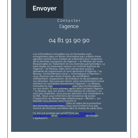
Envoyer
contacter
l'agence
04 81 91 90 90
Les informations recueillies sur ce formulaire sont
enregistrées dans un fichier informatisé par La Boite Immo
agissant comme Sous-traitant du traitement pour la gestion
de la clientèle/prospects de l'Agence / du Réseau qui reste
Responsable du Traitement de vos Données personnelles. La
base légale du traitement repose sur l'intérêt légitime de
l'Agence / du Réseau. Elles sont conservées jusqu'à
demande de suppression et sont destinées à l'Agence / au
Réseau. Conformément à la loi « informatique et libertés »,
vous disposez des droits d’accès, de rectification,
d’effacement, d’opposition, de limitation et de portabilité de
vos données. Vous pouvez retirer votre consentement à tout
moment en contactant directement l’Agence / Le Réseau.
Consultez le site
https://cnil.fr/fr
pour plus d’informations
sur vos droits. Si vous estimez, après avoir contacté l'Agence
/ le Réseau, que vos droits « Informatique et Libertés » ne
sont pas respectés, vous pouvez adresser une réclamation à
la CNIL. Nous vous informons de l’existence de la liste
d'opposition au démarchage téléphonique « Bloctel », sur
laquelle vous pouvez vous inscrire ici :
https://www.bloctel.gouv.fr
. Dans le cadre de la protection
des Données personnelles, nous vous invitons à ne pas
inscrire de Données sensibles dans le champ de saisie libre.
Ce site est protégé par reCAPTCHA, les
Politiques de
Confidentialité
et es
Conditions d'utilisation
de Google
s'appliquent.