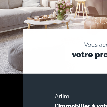
Vous a
votre pr
Arlim
l'immobilier à vot