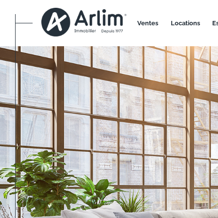
ventes
locations