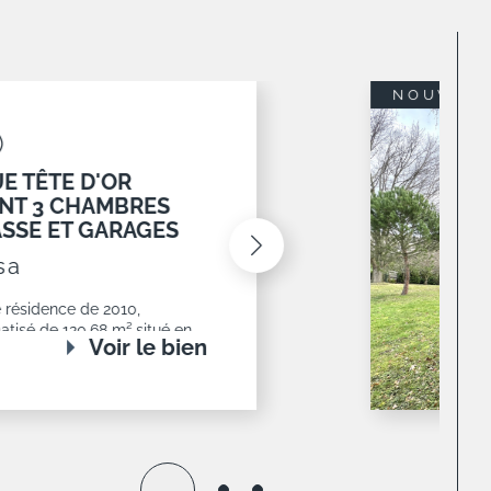
6 M2 AVEC
6
e Limonest,
n exposé sud
ccepté et
oir le bien