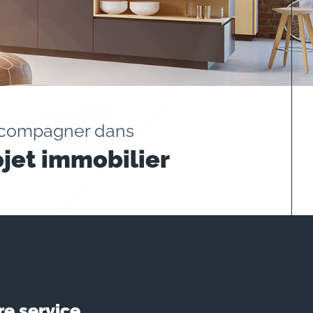
ccompagner dans
ojet immobilier
re service