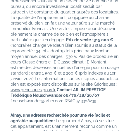
professionnel souhaitant un espace de vie combiné à un 
bureau, ou encore investisseur locatif séduit par 
l'attractivité constante du quartier auprès des locataires. 
La qualité de l'emplacement, conjuguée au charme 
préservé du bien, en fait une valeur sûre sur le marché 
immobilier lyonnais. Une visite s'impose pour découvrir 
pleinement le charme de ce bien et l'atmosphère si 
particulière qui s'en dégage. 
Prix de vente : 315 000 €
(honoraires charge vendeur) Bien soumis au statut de la 
copropriété : 34 lots, dont 19 lots principaux Montant 
moyen annuel des charges : 530 € Pas de procédure en 
cours Classe énergie : E Classe climat : E Montant 
estimé des dépenses annuelles d'énergie pour un usage 
standard : entre 1 590 € et 2 200 € (prix indexés au 1er 
janvier 2021) Les informations sur les risques auxquels ce 
bien est exposé sont disponibles sur le site Géorisques : 
www.georisques.gouv.fr
Contact
ARLIM PRESTIGE 
Frédérique Neuschwander 06/76/28/26/07
f.neuschwander@arlim.com RSAC 513308239
Ainay, une adresse recherchée pour une vie facile et 
agréable au quotidien : 
Le quartier d'Ainay, où se situe 
cet appartement, est unanimement reconnu comme un 