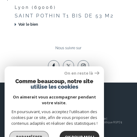
Lyon (69006)
SAINT POTHIN T1 BIS DE 53 M2
Voir le bien
Nous suivre sur
On en reste là
Comme beaucoup, notre site
utilise les cookies
Espace
PROPRIÉTAIRE
On aimerait vous accompagner pendant
votre visite.
Se connecter
En poursuivant, vous acceptez l'utilisation des
cookies par ce site, afin de vous proposer des
© 2026 | Tous droits réservés | Traduction powered by Google |
contenus adaptés et réaliser des statistiques !
Nos honoraires
Plan du site
Mentions légales
Admin
Nos liens
Politique RGPD
Cookies