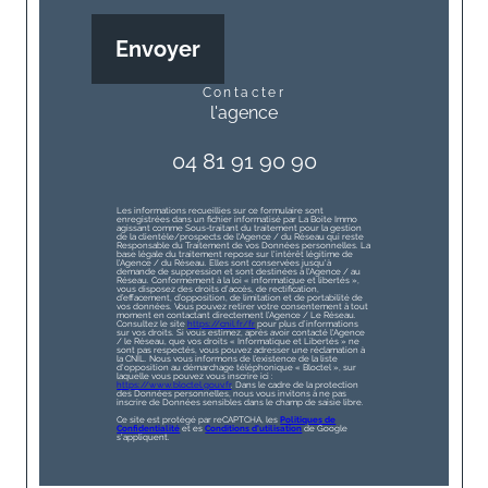
Envoyer
contacter
l'agence
04 81 91 90 90
Les informations recueillies sur ce formulaire sont
enregistrées dans un fichier informatisé par La Boite Immo
agissant comme Sous-traitant du traitement pour la gestion
de la clientèle/prospects de l'Agence / du Réseau qui reste
Responsable du Traitement de vos Données personnelles. La
base légale du traitement repose sur l'intérêt légitime de
l'Agence / du Réseau. Elles sont conservées jusqu'à
demande de suppression et sont destinées à l'Agence / au
Réseau. Conformément à la loi « informatique et libertés »,
vous disposez des droits d’accès, de rectification,
d’effacement, d’opposition, de limitation et de portabilité de
vos données. Vous pouvez retirer votre consentement à tout
moment en contactant directement l’Agence / Le Réseau.
Consultez le site
https://cnil.fr/fr
pour plus d’informations
sur vos droits. Si vous estimez, après avoir contacté l'Agence
/ le Réseau, que vos droits « Informatique et Libertés » ne
sont pas respectés, vous pouvez adresser une réclamation à
la CNIL. Nous vous informons de l’existence de la liste
d'opposition au démarchage téléphonique « Bloctel », sur
laquelle vous pouvez vous inscrire ici :
https://www.bloctel.gouv.fr
. Dans le cadre de la protection
des Données personnelles, nous vous invitons à ne pas
inscrire de Données sensibles dans le champ de saisie libre.
Ce site est protégé par reCAPTCHA, les
Politiques de
Confidentialité
et es
Conditions d'utilisation
de Google
s'appliquent.