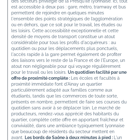
des secteurs privilégié de la Presqu'île lyonnaise. Ici, tout 
est accessible à deux pas : gare, métro, tramway et bus 
permettent de rejoindre en quelques minutes 
l'ensemble des points stratégiques de l’agglomération 
ou en dehors, que ce soit pour le travail, les études ou 
les loisirs. Cette accessibilité exceptionnelle et cette 
densité de moyens de transport constitue un atout 
considérable pour tous les profils d'acquéreurs : au 
quotidien ou pour les déplacements plus ponctuels, 
l'accès rapide à la gare permet également de profiter 
des liaisons vers le reste de la France et de l'Europe, un 
atout non négligeable pour qui voyage régulièrement 
pour le travail ou les loisirs. 
Un quotidien facilité par une 
offre de proximité complète : 
Les écoles et facultés à 
proximité immédiate font d'Ainay un quartier 
particulièrement adapté aux familles comme aux 
étudiants, tandis que les commerces de toute sorte, 
présents en nombre, permettent de faire ses courses du 
quotidien sans avoir à se déplacer loin. Le marché de 
producteurs, rendez-vous apprécié des habitants du 
quartier, complète cette offre en apportant fraîcheur et 
convivialité, dans une ambiance typiquement lyonnaise 
que beaucoup de résidents du secteur mettent en 
avant. 
Les bords de Saône à deux minutes à pied : 
L'un 