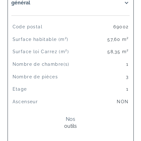
général
TRAD_SIROCCO_Caracteristique
Valeurs
Code postal
69002
Surface habitable (m²)
57,60 m²
Surface loi Carrez (m²)
58,35 m²
Nombre de chambre(s)
1
Nombre de pièces
3
Etage
1
Ascenseur
NON
Nos
outils