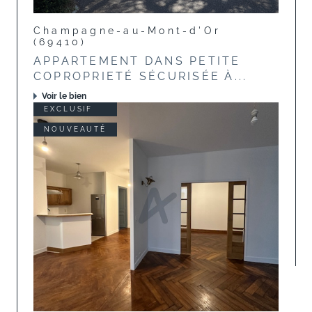
Champagne-au-Mont-d'Or
(69410)
APPARTEMENT DANS PETITE
COPROPRIETÉ SÉCURISÉE À...
Voir le bien
EXCLUSIF
NOUVEAUTÉ