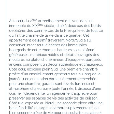
ème
Au cœur du 2
 arrondissement de Lyon, dans un 
ème
immeuble du XIX
 siècle, situé à deux pas des bords 
de Saône, des commerces de la Presqu'île et de tout ce 
qui fait le charme de la vie dans ce quartier. Cet 
appartement de 
58 m² 
traversant Nord/Sud a su 
conserver intact tout le cachet des immeubles 
bourgeois de cette époque : hauteurs sous plafond 
généreuses, matériaux nobles et détails ouvragés des 
moulures au plafond, cheminées d'époque et parquets 
anciens composent un décor authentique et chaleureux. 
Côté cour, exposée plein Sud, une première chambre 
profite d'un ensoleillement généreux tout au long de la 
journée, une orientation particulièrement recherchée 
pour une chambre, garantissant réveils lumineux et 
atmosphère chaleureuse toute l'année. Il dispose d'une 
cuisine indépendante, un agencement apprécié pour 
préserver les espaces de vie des activités de cuisson. 
Côté rue, exposée au Nord, une seconde pièce offre une 
belle flexibilité d'usage : chambre supplémentaire, ou 
bien seconde pièce de vie pour qui souhaite un salon et 