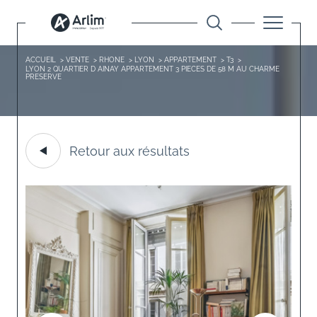
ACCUEIL
VENTE
RHONE
LYON
APPARTEMENT
T3
LYON 2 QUARTIER D AINAY APPARTEMENT 3 PIECES DE 58 M AU CHARME
PRESERVE
Retour aux résultats