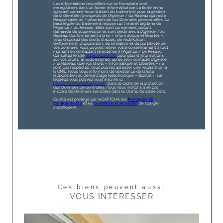
Les informations recueillies sur ce formulaire sont
enregistrées dans un fichier informatisé par La Boite Immo
agissant comme Sous-traitant du traitement pour la gestion
de la clientèle/prospects de l'Agence / du Réseau qui reste
Responsable du Traitement de vos Données personnelles. La
base légale du traitement repose sur l'intérêt légitime de
l'Agence / du Réseau. Elles sont conservées jusqu'à
demande de suppression et sont destinées à l'Agence / au
Réseau. Conformément à la loi « informatique et libertés »,
vous disposez des droits d’accès, de rectification,
d’effacement, d’opposition, de limitation et de portabilité de
vos données. Vous pouvez retirer votre consentement à tout
moment en contactant directement l’Agence / Le Réseau.
Consultez le site
https://cnil.fr/fr
pour plus d’informations
sur vos droits. Si vous estimez, après avoir contacté l'Agence
/ le Réseau, que vos droits « Informatique et Libertés » ne
sont pas respectés, vous pouvez adresser une réclamation à
la CNIL. Nous vous informons de l’existence de la liste
d'opposition au démarchage téléphonique « Bloctel », sur
laquelle vous pouvez vous inscrire ici :
https://www.bloctel.gouv.fr
. Dans le cadre de la protection
des Données personnelles, nous vous invitons à ne pas
inscrire de Données sensibles dans le champ de saisie libre.
Ce site est protégé par reCAPTCHA, les
Politiques de
Confidentialité
et es
Conditions d'utilisation
de Google
s'appliquent.
Ces biens peuvent aussi
VOUS INTÉRESSER