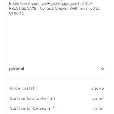
le site Géorisques : 
www.georisques.gouv.fr
. ARLIM 
PRESTIGE SAXE - Contact: Grégory Weltmann - 06 82 
67 80 07.
général
TRAD_SIROCCO_Caracteristique
Valeurs
Code postal
69006
Surface habitable (m²)
49 m²
Surface loi Carrez (m²)
49 m²