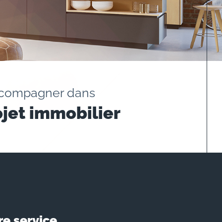
ccompagner dans
ojet immobilier
re service