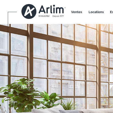
ventes
locations