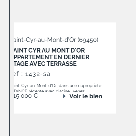
COUP DE COEUR
r (69450)
D'OR
RNIER
E
e copropriété
venez
oir le bien
tisé de 106