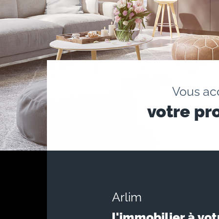
Vous a
votre pr
Arlim
l'immobilier à vot