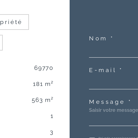
priété
Nom *
69770
E-mail *
181 m²
563 m²
Message *
1
3