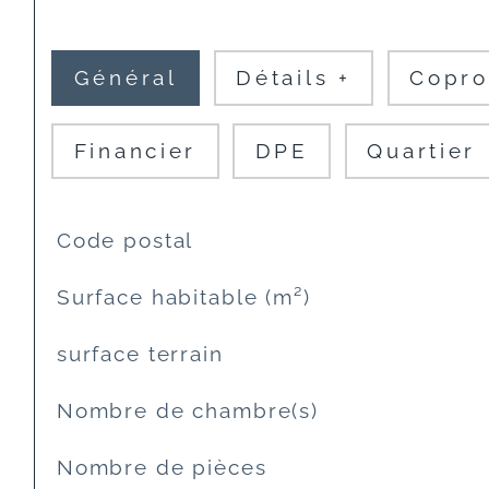
Général
Détails +
Copro
Financier
DPE
Quartier
TRAD_SIROCCO_Caracteristique
Valeurs
Code postal
Surface habitable (m²)
surface terrain
Nombre de chambre(s)
Nombre de pièces