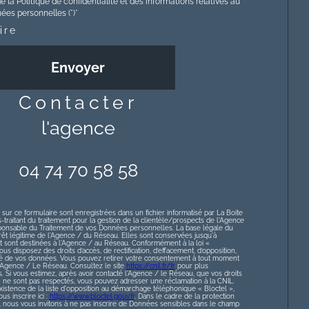
e la Politique de confidentialité et des informations relatives au
es personnelles (*)*
ire
Envoyer
contacter
l'agence
04 74 70 58 58
 sur ce formulaire sont enregistrées dans un fichier informatisé par La Boite
raitant du traitement pour la gestion de la clientèle/prospects de l'Agence
ponsable du Traitement de vos Données personnelles. La base légale du
érêt légitime de l'Agence / du Réseau. Elles sont conservées jusqu'à
sont destinées à l'Agence / au Réseau. Conformément à la loi «
ous disposez des droits d’accès, de rectification, d’effacement, d’opposition,
lité de vos données. Vous pouvez retirer votre consentement à tout moment
l’Agence / Le Réseau. Consultez le site
https://cnil.fr/fr
pour plus
s. Si vous estimez, après avoir contacté l'Agence / le Réseau, que vos droits
» ne sont pas respectés, vous pouvez adresser une réclamation à la CNIL.
istence de la liste d'opposition au démarchage téléphonique « Bloctel »,
s inscrire ici :
https://www.bloctel.gouv.fr
. Dans le cadre de la protection
nous vous invitons à ne pas inscrire de Données sensibles dans le champ