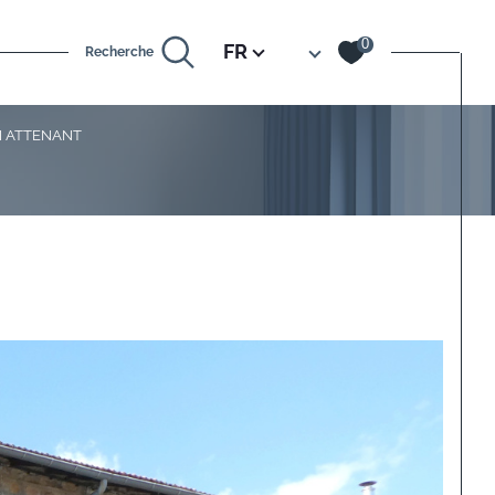
Langue
0
FR
Recherche
N ATTENANT