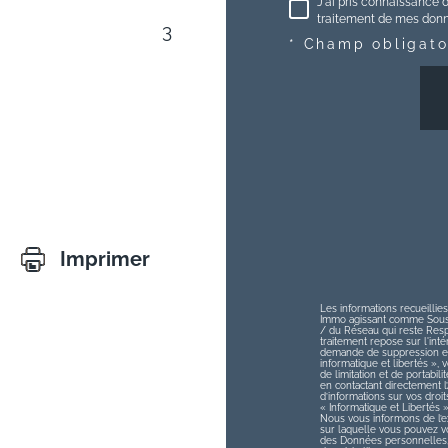
J'ai pris connaissance d
traitement de mes donné
3
* Champ obligato
Imprimer
Les informations recueillies
Immo agissant comme Sous-t
/ du Réseau qui reste Res
traitement repose sur l'int
demande de suppression et 
informatique et libertés », v
de limitation et de portabi
en contactant directement 
d’informations sur vos droit
« Informatique et Libertés 
Nous vous informons de l’ex
sur laquelle vous pouvez vou
des Données personnelles, 