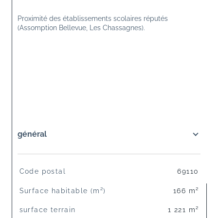
Proximité des établissements scolaires réputés 
(Assomption Bellevue, Les Chassagnes).
général
TRAD_SIROCCO_Caracteristique
Valeurs
Code postal
69110
Surface habitable (m²)
166 m²
surface terrain
1 221 m²