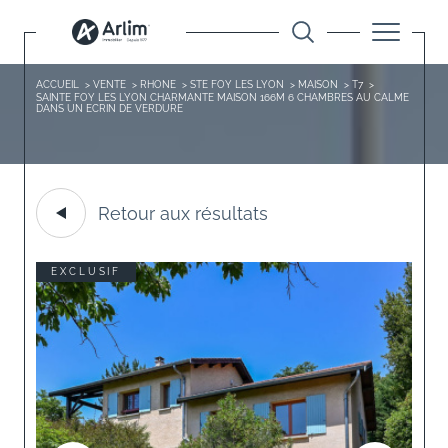
ACCUEIL
VENTE
RHONE
STE FOY LES LYON
MAISON
T7
SAINTE FOY LES LYON CHARMANTE MAISON 166M 6 CHAMBRES AU CALME
DANS UN ECRIN DE VERDURE
Retour aux résultats
EXCLUSIF