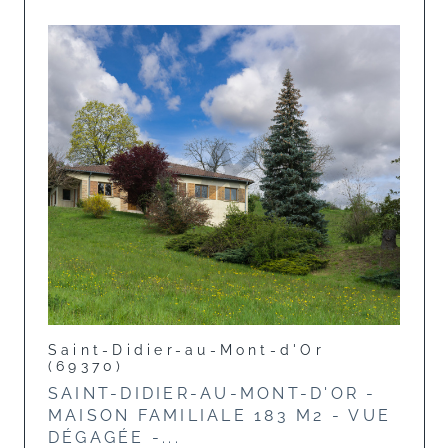
Saint-Didier-au-Mont-d'Or
(69370)
SAINT-DIDIER-AU-MONT-D'OR -
MAISON FAMILIALE 183 M2 - VUE
DÉGAGÉE -...