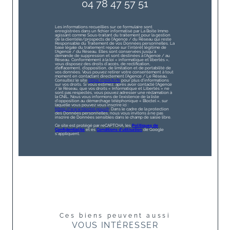
04 78 47 57 51
Les informations recueillies sur ce formulaire sont
enregistrées dans un fichier informatisé par La Boite Immo
agissant comme Sous-traitant du traitement pour la gestion
de la clientèle/prospects de l'Agence / du Réseau qui reste
Responsable du Traitement de vos Données personnelles. La
base légale du traitement repose sur l'intérêt légitime de
l'Agence / du Réseau. Elles sont conservées jusqu'à
demande de suppression et sont destinées à l'Agence / au
Réseau. Conformément à la loi « informatique et libertés »,
vous disposez des droits d’accès, de rectification,
d’effacement, d’opposition, de limitation et de portabilité de
vos données. Vous pouvez retirer votre consentement à tout
moment en contactant directement l’Agence / Le Réseau.
Consultez le site
https://cnil.fr/fr
pour plus d’informations
sur vos droits. Si vous estimez, après avoir contacté l'Agence
/ le Réseau, que vos droits « Informatique et Libertés » ne
sont pas respectés, vous pouvez adresser une réclamation à
la CNIL. Nous vous informons de l’existence de la liste
d'opposition au démarchage téléphonique « Bloctel », sur
laquelle vous pouvez vous inscrire ici :
https://www.bloctel.gouv.fr
. Dans le cadre de la protection
des Données personnelles, nous vous invitons à ne pas
inscrire de Données sensibles dans le champ de saisie libre.
Ce site est protégé par reCAPTCHA, les
Politiques de
Confidentialité
et es
Conditions d'utilisation
de Google
s'appliquent.
Ces biens peuvent aussi
VOUS INTÉRESSER