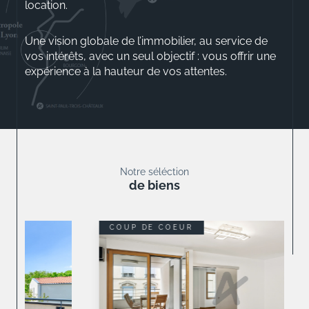
location.
Une vision globale de l’immobilier, au service de
vos intérêts, avec un seul objectif : vous offrir une
expérience à la hauteur de vos attentes.
Aurélio ROSSINI
Gérant
Notre séléction
de biens
COUP DE COEUR