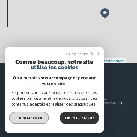
On en reste là
Leaflet
|
©
Maps
|
© OpenStreetMap
Jawg
Comme beaucoup, notre site
utilise les cookies
Espace
PROPRIÉTAIRE
On aimerait vous accompagner pendant
votre visite.
Se connecter
En poursuivant, vous acceptez l'utilisation des
cookies par ce site, afin de vous proposer des
© 2026 | Tous droits réservés | Traduction powered by Google |
contenus adaptés et réaliser des statistiques !
Nos honoraires
Plan du site
Mentions légales
Admin
Nos liens
Politique RGPD
Cookies
PARAMÉTRER
OK POUR MOI !