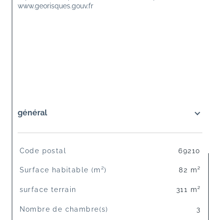
www.georisques.gouv.fr
général
TRAD_SIROCCO_Caracteristique
Valeurs
Code postal
69210
Surface habitable (m²)
82 m²
surface terrain
311 m²
Nombre de chambre(s)
3