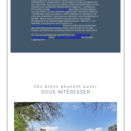
d’effacement, d’opposition, de limitation et de portabilité de
vos données. Vous pouvez retirer votre consentement à tout
moment en contactant directement l’Agence / Le Réseau.
Consultez le site
https://cnil.fr/fr
pour plus d’informations
sur vos droits. Si vous estimez, après avoir contacté l'Agence
/ le Réseau, que vos droits « Informatique et Libertés » ne
sont pas respectés, vous pouvez adresser une réclamation à
la CNIL. Nous vous informons de l’existence de la liste
d'opposition au démarchage téléphonique « Bloctel », sur
laquelle vous pouvez vous inscrire ici :
https://www.bloctel.gouv.fr
. Dans le cadre de la protection
des Données personnelles, nous vous invitons à ne pas
inscrire de Données sensibles dans le champ de saisie libre.
Ce site est protégé par reCAPTCHA, les
Politiques de
Confidentialité
et es
Conditions d'utilisation
de Google
s'appliquent.
Ces biens peuvent aussi
VOUS INTÉRESSER