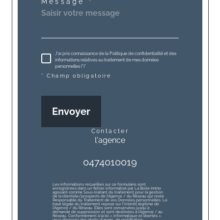
Message *
J'ai pris connaissance de la Politique de confidentialité et des
informations relatives au traitement de mes données
personnelles (*)*
* Champ obligatoire
Envoyer
contacter
l'agence
0474010019
Les informations recueillies sur ce formulaire sont
enregistrées dans un fichier informatisé par La Boite Immo
agissant comme Sous-traitant du traitement pour la gestion
de la clientèle/prospects de l'Agence / du Réseau qui reste
Responsable du Traitement de vos Données personnelles. La
base légale du traitement repose sur l'intérêt légitime de
l'Agence / du Réseau. Elles sont conservées jusqu'à
demande de suppression et sont destinées à l'Agence / au
Réseau. Conformément à la loi « informatique et libertés »,
vous disposez des droits d’accès, de rectification,