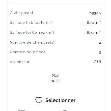
TRAD_SIROCCO_Caracteristique
Valeurs
Code postal
69340
Surface habitable (m²)
58,34 m²
Surface loi Carrez (m²)
58,34 m²
Nombre de chambre(s)
2
Nombre de pièces
3
Ascenseur
OUI
Nos
outils
Sélectionner