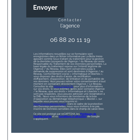
Envoyer
contacter
l'agence
06 88 20 11 19
Les informations recueillies sur ce formulaire sont
enregistrées dans un fichier informatisé par La Boite Immo
agissant comme Sous-traitant du traitement pour la gestion
de la clientèle/prospects de l'Agence / du Réseau qui reste
Responsable du Traitement de vos Données personnelles. La
base légale du traitement repose sur l'intérêt légitime de
l'Agence / du Réseau. Elles sont conservées jusqu'à
demande de suppression et sont destinées à l'Agence / au
Réseau. Conformément à la loi « informatique et libertés »,
vous disposez des droits d’accès, de rectification,
d’effacement, d’opposition, de limitation et de portabilité de
vos données. Vous pouvez retirer votre consentement à tout
moment en contactant directement l’Agence / Le Réseau.
Consultez le site
https://cnil.fr/fr
pour plus d’informations
sur vos droits. Si vous estimez, après avoir contacté l'Agence
/ le Réseau, que vos droits « Informatique et Libertés » ne
sont pas respectés, vous pouvez adresser une réclamation à
la CNIL. Nous vous informons de l’existence de la liste
d'opposition au démarchage téléphonique « Bloctel », sur
laquelle vous pouvez vous inscrire ici :
https://www.bloctel.gouv.fr
. Dans le cadre de la protection
des Données personnelles, nous vous invitons à ne pas
inscrire de Données sensibles dans le champ de saisie libre.
Ce site est protégé par reCAPTCHA, les
Politiques de
Confidentialité
et es
Conditions d'utilisation
de Google
s'appliquent.