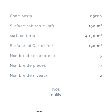
TRAD_SIROCCO_Caracteristique
Valeurs
Code postal
69260
Surface habitable (m²)
190 m²
surface terrain
4 150 m²
Surface loi Carrez (m²)
190 m²
Nombre de chambre(s)
5
Nombre de pièces
7
Nombre de niveaux
2
Nos
outils