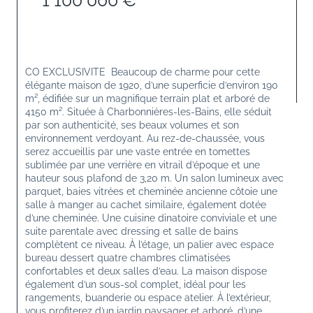
1 100 000 €
CO EXCLUSIVITE  Beaucoup de charme pour cette 
élégante maison de 1920, d’une superficie d’environ 190 
m², édifiée sur un magnifique terrain plat et arboré de 
4150 m². Située à Charbonnières-les-Bains, elle séduit 
par son authenticité, ses beaux volumes et son 
environnement verdoyant. Au rez-de-chaussée, vous 
serez accueillis par une vaste entrée en tomettes 
sublimée par une verrière en vitrail d’époque et une 
hauteur sous plafond de 3,20 m. Un salon lumineux avec 
parquet, baies vitrées et cheminée ancienne côtoie une 
salle à manger au cachet similaire, également dotée 
d’une cheminée. Une cuisine dinatoire conviviale et une 
suite parentale avec dressing et salle de bains 
complètent ce niveau. À l’étage, un palier avec espace 
bureau dessert quatre chambres climatisées 
confortables et deux salles d’eau. La maison dispose 
également d’un sous-sol complet, idéal pour les 
rangements, buanderie ou espace atelier. À l’extérieur, 
vous profiterez d’un jardin paysager et arboré, d’une 