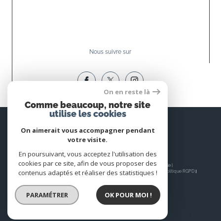
Nous suivre sur
On en reste là
Comme beaucoup, notre site
utilise les cookies
Espace
PROPRIÉTAIRE
On aimerait vous accompagner pendant
votre visite.
Se connecter
En poursuivant, vous acceptez l'utilisation des
cookies par ce site, afin de vous proposer des
© 2026 | Tous droits réservés | Traduction powered by Google |
contenus adaptés et réaliser des statistiques !
Nos honoraires
Plan du site
Mentions légales
Admin
Nos liens
Politique RGPD
Cookies
PARAMÉTRER
OK POUR MOI !