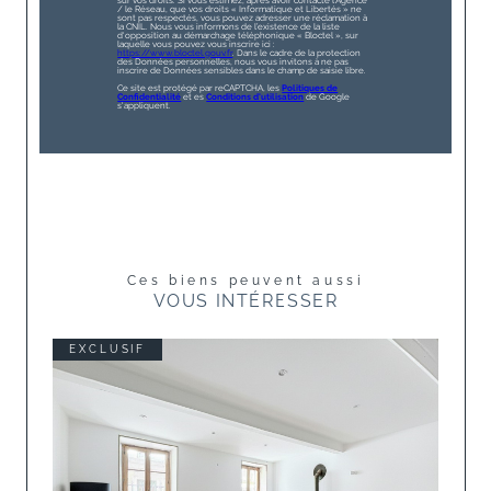
sur vos droits. Si vous estimez, après avoir contacté l'Agence
/ le Réseau, que vos droits « Informatique et Libertés » ne
sont pas respectés, vous pouvez adresser une réclamation à
la CNIL. Nous vous informons de l’existence de la liste
d'opposition au démarchage téléphonique « Bloctel », sur
laquelle vous pouvez vous inscrire ici :
https://www.bloctel.gouv.fr
. Dans le cadre de la protection
des Données personnelles, nous vous invitons à ne pas
inscrire de Données sensibles dans le champ de saisie libre.
Ce site est protégé par reCAPTCHA, les
Politiques de
Confidentialité
et es
Conditions d'utilisation
de Google
s'appliquent.
Ces biens peuvent aussi
VOUS INTÉRESSER
EXCLUSIF