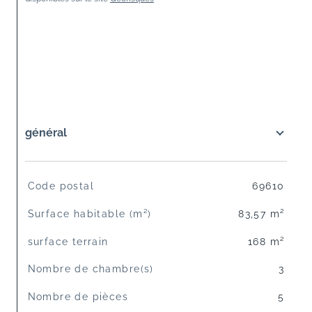
général
TRAD_SIROCCO_Caracteristique
Valeurs
Code postal
69610
Surface habitable (m²)
83,57 m²
surface terrain
168 m²
Nombre de chambre(s)
3
Nombre de pièces
5