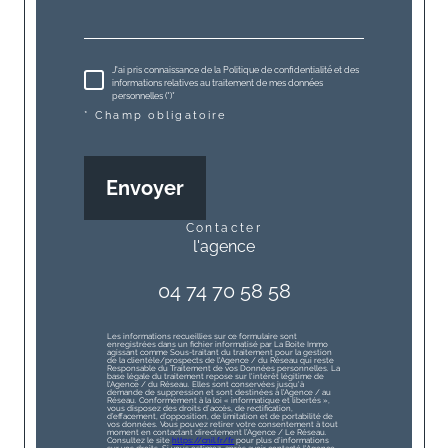
J'ai pris connaissance de la Politique de confidentialité et des
informations relatives au traitement de mes données
personnelles (*)*
* Champ obligatoire
Envoyer
contacter
l'agence
04 74 70 58 58
Les informations recueillies sur ce formulaire sont
enregistrées dans un fichier informatisé par La Boite Immo
agissant comme Sous-traitant du traitement pour la gestion
de la clientèle/prospects de l'Agence / du Réseau qui reste
Responsable du Traitement de vos Données personnelles. La
base légale du traitement repose sur l'intérêt légitime de
l'Agence / du Réseau. Elles sont conservées jusqu'à
demande de suppression et sont destinées à l'Agence / au
Réseau. Conformément à la loi « informatique et libertés »,
vous disposez des droits d’accès, de rectification,
d’effacement, d’opposition, de limitation et de portabilité de
vos données. Vous pouvez retirer votre consentement à tout
moment en contactant directement l’Agence / Le Réseau.
Consultez le site
https://cnil.fr/fr
pour plus d’informations