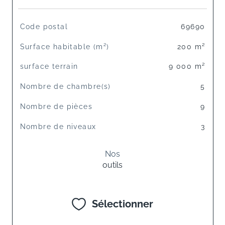
TRAD_SIROCCO_Caracteristique
Valeurs
Code postal
69690
Surface habitable (m²)
200 m²
surface terrain
9 000 m²
Nombre de chambre(s)
5
Nombre de pièces
9
Nombre de niveaux
3
Nos
outils
Sélectionner