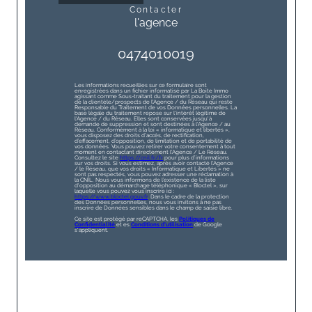
contacter
l'agence
0474010019
Les informations recueillies sur ce formulaire sont
enregistrées dans un fichier informatisé par La Boite Immo
agissant comme Sous-traitant du traitement pour la gestion
de la clientèle/prospects de l'Agence / du Réseau qui reste
Responsable du Traitement de vos Données personnelles. La
base légale du traitement repose sur l'intérêt légitime de
l'Agence / du Réseau. Elles sont conservées jusqu'à
demande de suppression et sont destinées à l'Agence / au
Réseau. Conformément à la loi « informatique et libertés »,
vous disposez des droits d’accès, de rectification,
d’effacement, d’opposition, de limitation et de portabilité de
vos données. Vous pouvez retirer votre consentement à tout
moment en contactant directement l’Agence / Le Réseau.
Consultez le site
https://cnil.fr/fr
pour plus d’informations
sur vos droits. Si vous estimez, après avoir contacté l'Agence
/ le Réseau, que vos droits « Informatique et Libertés » ne
sont pas respectés, vous pouvez adresser une réclamation à
la CNIL. Nous vous informons de l’existence de la liste
d'opposition au démarchage téléphonique « Bloctel », sur
laquelle vous pouvez vous inscrire ici :
https://www.bloctel.gouv.fr
. Dans le cadre de la protection
des Données personnelles, nous vous invitons à ne pas
inscrire de Données sensibles dans le champ de saisie libre.
Ce site est protégé par reCAPTCHA, les
Politiques de
Confidentialité
et es
Conditions d'utilisation
de Google
s'appliquent.