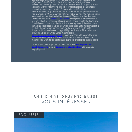
l'Agence / du Réseau. Elles sont conservées jusqu'à
demande de suppression et sont destinées à l'Agence / au
Réseau. Conformément à la loi « informatique et libertés »,
vous disposez des droits d’accès, de rectification,
d’effacement, d’opposition, de limitation et de portabilité de
vos données. Vous pouvez retirer votre consentement à tout
moment en contactant directement l’Agence / Le Réseau.
Consultez le site
https://cnil.fr/fr
pour plus d’informations
sur vos droits. Si vous estimez, après avoir contacté l'Agence
/ le Réseau, que vos droits « Informatique et Libertés » ne
sont pas respectés, vous pouvez adresser une réclamation à
la CNIL. Nous vous informons de l’existence de la liste
d'opposition au démarchage téléphonique « Bloctel », sur
laquelle vous pouvez vous inscrire ici :
https://www.bloctel.gouv.fr
. Dans le cadre de la protection
des Données personnelles, nous vous invitons à ne pas
inscrire de Données sensibles dans le champ de saisie libre.
Ce site est protégé par reCAPTCHA, les
Politiques de
Confidentialité
et es
Conditions d'utilisation
de Google
s'appliquent.
Ces biens peuvent aussi
VOUS INTÉRESSER
EXCLUSIF