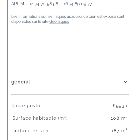
ARLIM - 04 74 70 58 58 - 06 74 89 09 77
Les informations sur les risques auxquels ce bien est exposé sont 
disponibles sur le site 
Géorisques
général
TRAD_SIROCCO_Caracteristique
Valeurs
Code postal
69930
Surface habitable (m²)
108 m²
surface terrain
187 m²