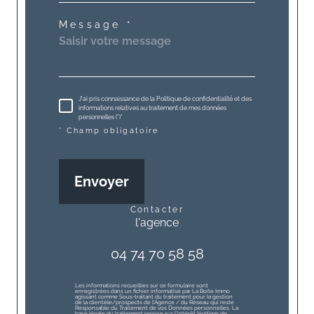
Message *
J'ai pris connaissance de la Politique de confidentialité et des
informations relatives au traitement de mes données
personnelles (*)*
* Champ obligatoire
Envoyer
contacter
l'agence
04 74 70 58 58
Les informations recueillies sur ce formulaire sont
enregistrées dans un fichier informatisé par La Boite Immo
agissant comme Sous-traitant du traitement pour la gestion
de la clientèle/prospects de l'Agence / du Réseau qui reste
Responsable du Traitement de vos Données personnelles. La
base légale du traitement repose sur l'intérêt légitime de