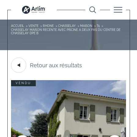
ACCUEIL
VENTE
RHONE
CHASSELAY
MAISON
T5
CHASSELAY MAISON RECENTE AVEC PISCINE A DEUX PAS DU CENTRE DE
CHASSELAY DPE B
Retour aux résultats
VENDU