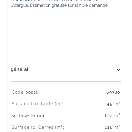
l’Azergue. Estimation gratuite sur simple demande.
général
TRAD_SIROCCO_Caracteristique
Valeurs
Code postal
69380
Surface habitable (m²)
149 m²
surface terrain
622 m²
Surface loi Carrez (m²)
148 m²