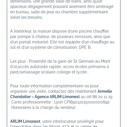
dimensions, une grande salle de bains, ainsi qu’un 
spacieux dégagement pouvant aisément être aménagé 
en bureau, salle de jeux ou chambre supplémentaire 
selon les besoins.
À l’extérieur, la maison dispose d’une piscine chauffée 
par pompe à chaleur, de plusieurs terrasses, ainsi que 
d’un portail motorisé. Elle est équipée d’un chauffage au 
sol et d’un système de climatisation. DPE B .
Les plus : Proximité de la gare de St Germain au Mont 
d'or,accès autoroute rapide, acces écoles primaires à 
pied,ramassage scolaire college et lycée .
Pour toute information complémentaire ou pour 
organiser une visite, contactez dès maintenant 
Armelle 
Chandelier – Agence ARLIM Limonest
 au 06 88 20 11 19
 Carte professionnelle : Lyon CPI69012015000000692
 Honoraires à la charge du vendeur.
ARLIM Limonest
, votre interlocuteur privilégié pour 
l’immobilier dans les Monts d’Or et la vallée de 