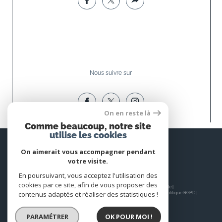
Nous suivre sur
On en reste là
Comme beaucoup, notre site
utilise les cookies
Espace
PROPRIÉTAIRE
On aimerait vous accompagner pendant
votre visite.
Se connecter
En poursuivant, vous acceptez l'utilisation des
cookies par ce site, afin de vous proposer des
© 2026 | Tous droits réservés | Traduction powered by Google |
contenus adaptés et réaliser des statistiques !
Nos honoraires
Plan du site
Mentions légales
Admin
Nos liens
Politique RGPD
Cookies
PARAMÉTRER
OK POUR MOI !