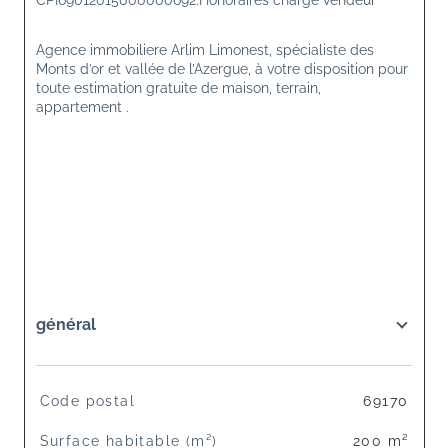
CPI69012015000000692.Honoraires charge vendeur 
Agence immobiliere Arlim Limonest, spécialiste des 
Monts d’or et vallée de l’Azergue, à votre disposition pour 
toute estimation gratuite de maison, terrain, 
appartement .
général
TRAD_SIROCCO_Caracteristique
Valeurs
Code postal
69170
Surface habitable (m²)
200 m²