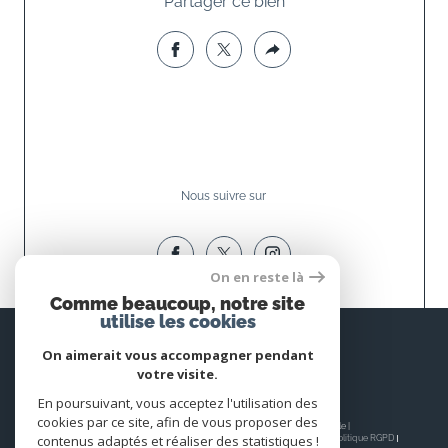
Partager ce bien
Nous suivre sur
On en reste là
Comme beaucoup, notre site
utilise les cookies
Espace
PROPRIÉTAIRE
On aimerait vous accompagner pendant
votre visite.
Se connecter
En poursuivant, vous acceptez l'utilisation des
cookies par ce site, afin de vous proposer des
© 2026 | Tous droits réservés | Traduction powered by Google |
contenus adaptés et réaliser des statistiques !
Nos honoraires
Plan du site
Mentions légales
Admin
Nos liens
Politique RGPD