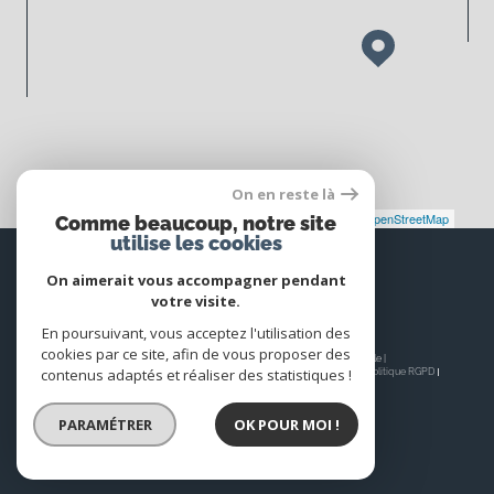
On en reste là
Leaflet
|
©
Maps
|
© OpenStreetMap
Jawg
Comme beaucoup, notre site
utilise les cookies
Espace
PROPRIÉTAIRE
On aimerait vous accompagner pendant
votre visite.
Se connecter
En poursuivant, vous acceptez l'utilisation des
cookies par ce site, afin de vous proposer des
© 2026 | Tous droits réservés | Traduction powered by Google |
contenus adaptés et réaliser des statistiques !
Nos honoraires
Plan du site
Mentions légales
Admin
Nos liens
Politique RGPD
Cookies
PARAMÉTRER
OK POUR MOI !