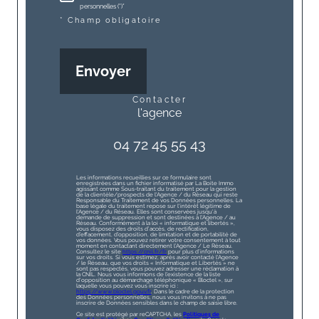
personnelles (*)*
* Champ obligatoire
Envoyer
contacter
l'agence
04 72 45 55 43
Les informations recueillies sur ce formulaire sont
enregistrées dans un fichier informatisé par La Boite Immo
agissant comme Sous-traitant du traitement pour la gestion
de la clientèle/prospects de l'Agence / du Réseau qui reste
Responsable du Traitement de vos Données personnelles. La
base légale du traitement repose sur l'intérêt légitime de
l'Agence / du Réseau. Elles sont conservées jusqu'à
demande de suppression et sont destinées à l'Agence / au
Réseau. Conformément à la loi « informatique et libertés »,
vous disposez des droits d’accès, de rectification,
d’effacement, d’opposition, de limitation et de portabilité de
vos données. Vous pouvez retirer votre consentement à tout
moment en contactant directement l’Agence / Le Réseau.
Consultez le site
https://cnil.fr/fr
pour plus d’informations
sur vos droits. Si vous estimez, après avoir contacté l'Agence
/ le Réseau, que vos droits « Informatique et Libertés » ne
sont pas respectés, vous pouvez adresser une réclamation à
la CNIL. Nous vous informons de l’existence de la liste
d'opposition au démarchage téléphonique « Bloctel », sur
laquelle vous pouvez vous inscrire ici :
https://www.bloctel.gouv.fr
. Dans le cadre de la protection
des Données personnelles, nous vous invitons à ne pas
inscrire de Données sensibles dans le champ de saisie libre.
Ce site est protégé par reCAPTCHA, les
Politiques de