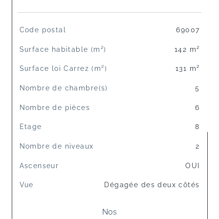
TRAD_SIROCCO_Caracteristique
Valeurs
Code postal
69007
Surface habitable (m²)
142 m²
Surface loi Carrez (m²)
131 m²
Nombre de chambre(s)
5
Nombre de pièces
6
Etage
8
Nombre de niveaux
2
Ascenseur
OUI
Vue
Dégagée des deux côtés
Nos