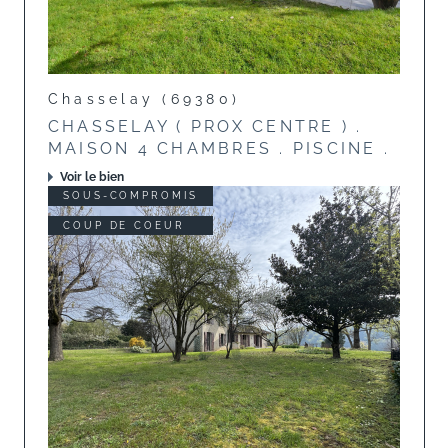
Chasselay (69380)
CHASSELAY ( PROX CENTRE ) .
MAISON 4 CHAMBRES . PISCINE .
Voir le bien
SOUS-COMPROMIS
COUP DE COEUR