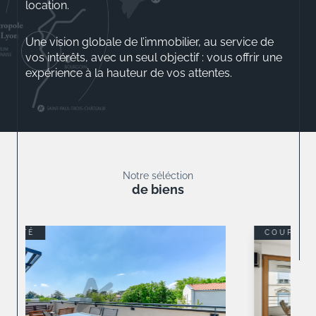
location.
Une vision globale de l’immobilier, au service de
vos intérêts, avec un seul objectif : vous offrir une
expérience à la hauteur de vos attentes.
Aurélio ROSSINI
Gérant
Notre séléction
de biens
COUP DE COEUR