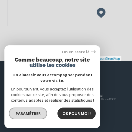
On en reste là
Leaflet
|
©
Maps
|
© OpenStreetMap
Jawg
Comme beaucoup, notre site
utilise les cookies
Espace
PROPRIÉTAIRE
On aimerait vous accompagner pendant
votre visite.
Se connecter
En poursuivant, vous acceptez l'utilisation des
cookies par ce site, afin de vous proposer des
© 2026 | Tous droits réservés | Traduction powered by Google |
contenus adaptés et réaliser des statistiques !
Nos honoraires
Plan du site
Mentions légales
Admin
Nos liens
Politique RGPD
Cookies
PARAMÉTRER
OK POUR MOI !