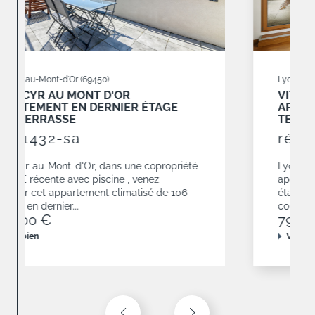
Lyon (69006)
VITTON/ RUE TÊTE D'OR
APPARTEMENT 3 CHAMBRES AVEC
TERRASSE ET GARAGES
réf : 1937-sa
Lyon 6e, dans une résidence de 2010,
appartement climatisé de 120,68 m² situé en
étage élevé avec une terrasse de 19 m². Il est
composé d'un...
790 000 €
Voir le bien