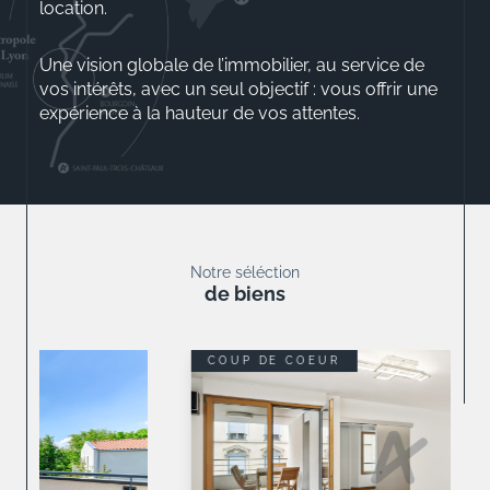
location.
Une vision globale de l’immobilier, au service de
vos intérêts, avec un seul objectif : vous offrir une
expérience à la hauteur de vos attentes.
Aurélio ROSSINI
Gérant
Notre séléction
de biens
COUP DE COEUR