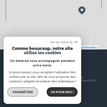
On en reste là
Leaflet
|
©
Maps
|
© OpenStreetMap
Jawg
Comme beaucoup, notre site
utilise les cookies
Espace
PROPRIÉTAIRE
On aimerait vous accompagner pendant
votre visite.
Se connecter
En poursuivant, vous acceptez l'utilisation des
cookies par ce site, afin de vous proposer des
© 2026 | Tous droits réservés | Traduction powered by Google |
contenus adaptés et réaliser des statistiques !
Nos honoraires
Plan du site
Mentions légales
Admin
Nos liens
Politique RGPD
Cookies
PARAMÉTRER
OK POUR MOI !