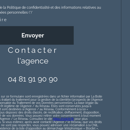
e la Politique de confidentialité et des informations relatives au
es personnelles (*)*
ire
Envoyer
contacter
l'agence
04 81 91 90 90
 sur ce formulaire sont enregistrées dans un fichier informatisé par La Boite
raitant du traitement pour la gestion de la clientèle/prospects de l'Agence
ponsable du Traitement de vos Données personnelles. La base légale du
érêt légitime de l'Agence / du Réseau. Elles sont conservées jusqu'à
sont destinées à l'Agence / au Réseau. Conformément à la loi «
ous disposez des droits d’accès, de rectification, d’effacement, d’opposition,
lité de vos données. Vous pouvez retirer votre consentement à tout moment
l’Agence / Le Réseau. Consultez le site
https://cnil.fr/fr
pour plus
s. Si vous estimez, après avoir contacté l'Agence / le Réseau, que vos droits
» ne sont pas respectés, vous pouvez adresser une réclamation à la CNIL.
istence de la liste d'opposition au démarchage téléphonique « Bloctel »,