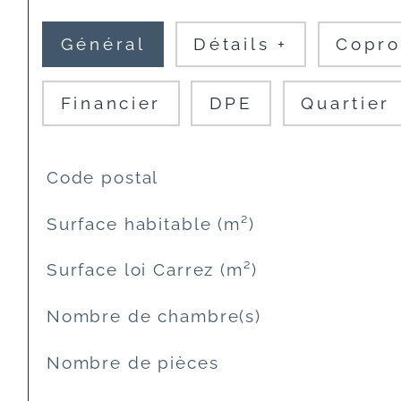
Général
Détails +
Copro
Financier
DPE
Quartier
TRAD_SIROCCO_Caracteristique
Valeurs
Code postal
Surface habitable (m²)
Surface loi Carrez (m²)
Nombre de chambre(s)
Nombre de pièces