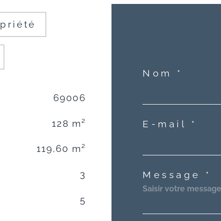
priété
Nom *
69006
128 m²
E-mail *
119,60 m²
3
Message *
5