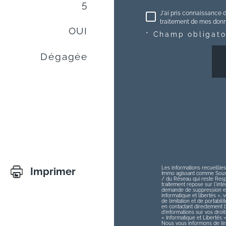
5
J'ai pris connaissance d
traitement de mes donné
OUI
* Champ obligato
Dégagée
Les informations recueillies
Imprimer
Immo agissant comme Sous-t
/ du Réseau qui reste Res
traitement repose sur l'int
demande de suppression et 
informatique et libertés », v
de limitation et de portabi
en contactant directement 
d’informations sur vos droit
« Informatique et Libertés 
Nous vous informons de l’ex