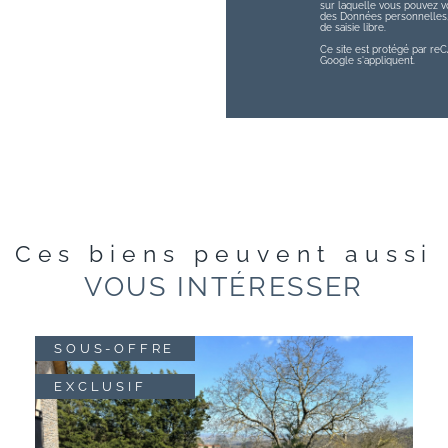
sur laquelle vous pouvez vou
des Données personnelles, 
de saisie libre.
Ce site est protégé par r
Google s'appliquent.
Ces biens peuvent aussi
VOUS INTÉRESSER
SOUS-OFFRE
EXCLUSIF