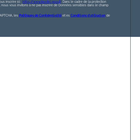
s inscrire ici :
https://www.bloctel.gouv.fr
. Dans le cadre de la protection
nous vous invitons à ne pas inscrire de Données sensibles dans le champ
eCAPTCHA, les
Politiques de Confidentialité
et es
Conditions d'utilisation
de