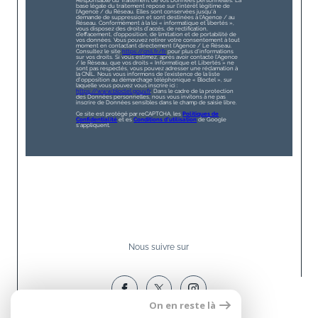
Responsable du Traitement de vos Données personnelles. La
base légale du traitement repose sur l'intérêt légitime de
l'Agence / du Réseau. Elles sont conservées jusqu'à
demande de suppression et sont destinées à l'Agence / au
Réseau. Conformément à la loi « informatique et libertés »,
vous disposez des droits d’accès, de rectification,
d’effacement, d’opposition, de limitation et de portabilité de
vos données. Vous pouvez retirer votre consentement à tout
moment en contactant directement l’Agence / Le Réseau.
Consultez le site
https://cnil.fr/fr
pour plus d’informations
sur vos droits. Si vous estimez, après avoir contacté l'Agence
/ le Réseau, que vos droits « Informatique et Libertés » ne
sont pas respectés, vous pouvez adresser une réclamation à
la CNIL. Nous vous informons de l’existence de la liste
d'opposition au démarchage téléphonique « Bloctel », sur
laquelle vous pouvez vous inscrire ici :
https://www.bloctel.gouv.fr
. Dans le cadre de la protection
des Données personnelles, nous vous invitons à ne pas
inscrire de Données sensibles dans le champ de saisie libre.
Ce site est protégé par reCAPTCHA, les
Politiques de
Confidentialité
et es
Conditions d'utilisation
de Google
s'appliquent.
Nous suivre sur
On en reste là