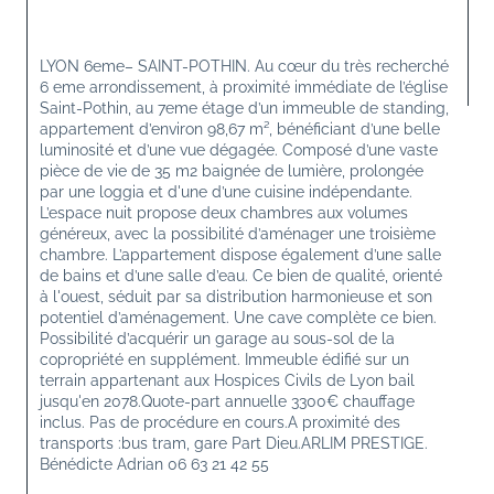
LYON 6eme– SAINT-POTHIN. Au cœur du très recherché 
6 eme arrondissement, à proximité immédiate de l’église 
Saint-Pothin, au 7eme étage d’un immeuble de standing, 
appartement d’environ 98,67 m², bénéficiant d’une belle 
luminosité et d’une vue dégagée. Composé d’une vaste 
pièce de vie de 35 m2 baignée de lumière, prolongée 
par une loggia et d'une d’une cuisine indépendante. 
L’espace nuit propose deux chambres aux volumes 
généreux, avec la possibilité d’aménager une troisième 
chambre. L’appartement dispose également d’une salle 
de bains et d’une salle d’eau. Ce bien de qualité, orienté 
à l'ouest, séduit par sa distribution harmonieuse et son 
potentiel d’aménagement. Une cave complète ce bien. 
Possibilité d’acquérir un garage au sous-sol de la 
copropriété en supplément. Immeuble édifié sur un 
terrain appartenant aux Hospices Civils de Lyon bail 
jusqu'en 2078.Quote-part annuelle 3300€ chauffage 
inclus. Pas de procédure en cours.A proximité des 
transports :bus tram, gare Part Dieu.ARLIM PRESTIGE. 
Bénédicte Adrian 06 63 21 42 55