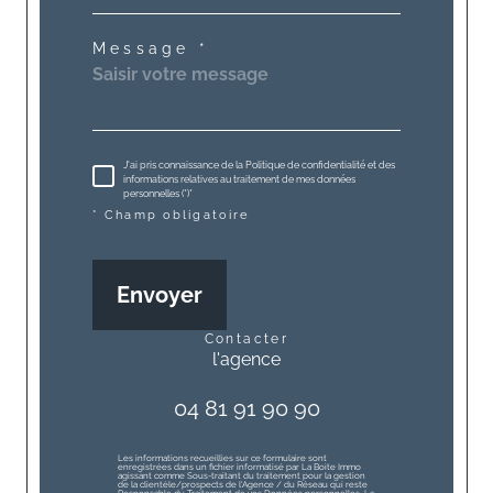
Message *
J'ai pris connaissance de la Politique de confidentialité et des
informations relatives au traitement de mes données
personnelles (*)*
* Champ obligatoire
Envoyer
contacter
l'agence
04 81 91 90 90
Les informations recueillies sur ce formulaire sont
enregistrées dans un fichier informatisé par La Boite Immo
agissant comme Sous-traitant du traitement pour la gestion
de la clientèle/prospects de l'Agence / du Réseau qui reste