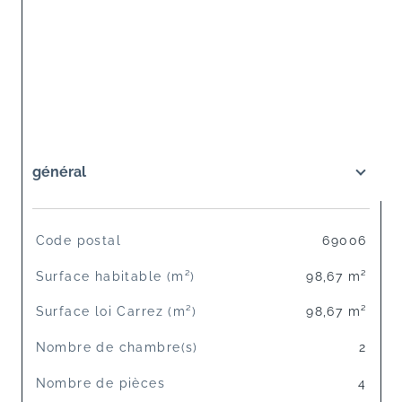
général
TRAD_SIROCCO_Caracteristique
Valeurs
Code postal
69006
Surface habitable (m²)
98,67 m²
Surface loi Carrez (m²)
98,67 m²
Nombre de chambre(s)
2
Nombre de pièces
4